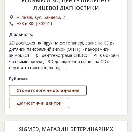
PLANMECA 3D, ЦЕНТР ЩЕЛЕПНО-
ЛИЦЕВОЇ ДІАГНОСТИКИ
м. Львів, вул. Бандери, 2
+38 (0800) 302011
Діяльність:
2D дослідження (друк на фотопапері, запис на СD): -
дитячий панорамний знімок (ОПТГ); - панорамний
знімок (ОПТГ); - рентгенограма СНЩС; - ТРГ в боковій
чи прямій проекції. 3D дослідження (запис на СD): -
верхня та нижня щелепа; -
...
Рубрики:
Стоматологічне обладнання
Діагностичні центри
SIGMED, МАГАЗИН ВЕТЕРИНАРНИХ