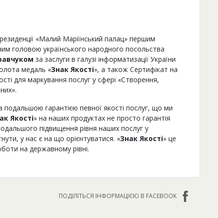
 резиденції «Малий Маріїнський палац» першим
ним головою українського народного посольства
равчуком
за заслуги в галузі інформатизації України
олота медаль «
Знак Якості
», а також Сертифікат на
сті для маркування послуг у сфері «Створення,
них».
а подальшою гарантією певної якості послуг, що ми
ак Якості
» на наших продуктах не просто гарантія
подальшого підвищення рівня наших послуг у
нути, у нас є на що орієнтуватися. «
Знак Якості
» це
оботи на державному рівні.
ПОДІЛІТЬСЯ ІНФОРМАЦІЄЮ В FACEBOOK