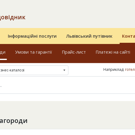
довідник
Інформаційні послуги
Львівський путівник
Конт
оди
Умови та гарантії
Прайс-лист
Платежі на сайті
Наприклад:
готел
ізнес-каталозі
агороди