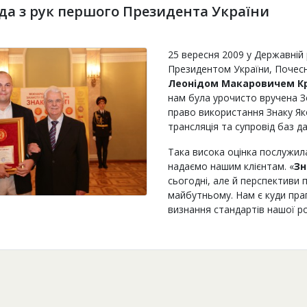
да з рук першого Президента України
25 вересня 2009 у Державній
Президентом України, Почес
Леонідом Макаровичем К
нам була урочисто вручена З
право використання Знаку Яко
трансляція та супровід баз да
Така висока оцінка послужил
надаємо нашим клієнтам. «
Зн
сьогодні, але й перспективи 
майбутньому. Нам є куди праг
визнання стандартів нашої р