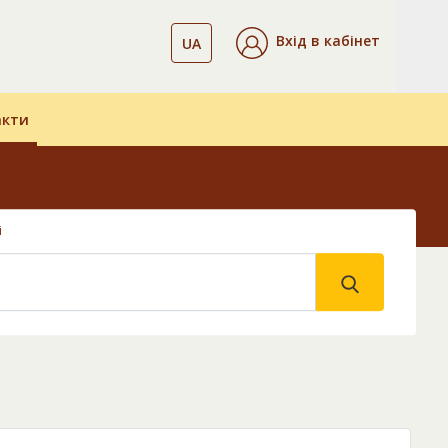
Вхід в кабінет
UA
акти
і