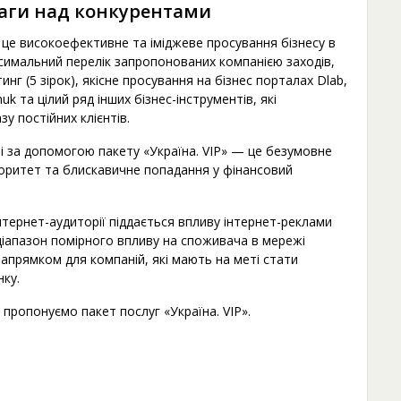
аги над конкурентами
— це високоефективне та іміджеве просування бізнесу в
симальний перелік запропонованих компанією заходів,
нг (5 зірок), якісне просування на бізнес порталах Dlab,
uk та цілий ряд інших бізнес-інструментів, які
у постійних клієнтів.
ті за допомогою пакету «Україна. VIP» — це безумовне
оритет та блискавичне попадання у фінансовий
інтернет-аудиторії піддається впливу інтернет-реклами
 діапазон помірного впливу на споживача в мережі
апрямком для компаній, які мають на меті стати
нку.
ч пропонуємо пакет послуг «Україна. VIP».