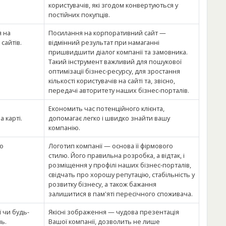
користувачів, які згодом конвертуються у
постійних покупців.
 на
Посилання на корпоративний сайт —
сайтів.
відмінний результат при намаганні
пришвидшити діалог компанії та замовника.
Такий інструмент важливий для пошукової
оптимізації бізнес-ресурсу, для зростання
кількості користувачів на сайті та, звісно,
передачі авторитету наших бізнес-порталів.
Економить час потенційного клієнта,
 карті.
допомагає легко і швидко знайти вашу
компанію.
о
Логотип компанії — основа її фірмового
стилю. Його правильна розробка, а відтак, і
розміщення у профілі наших бізнес-порталів,
свідчать про хорошу репутацію, стабільність у
розвитку бізнесу, а також бажання
залишитися в пам'яті пересічного споживача.
 чи будь-
Якісні зображення — чудова презентація
ь.
Вашої компанії, дозволить не лише