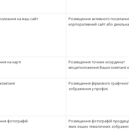
осилання на ваш сайт
Розміщення активного посилання
корпоративний сайт або декілька 
ння на карті
Розміщення точних координат
місцеположення Вашої компанії на
 компанії
Розміщення фірмового графічног
зображення у профілі.
ння фотографій
Розміщення фотографій продукції
яких інших тематичних зображен