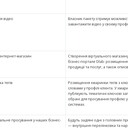
ія відео
Власник пакету отримує можливіс
завантажити відео у своєму профіл
 інтернет-магазин
Створення віртуального магазин
бізнес-портале Dlab: розміщення
продукції та послуг, а також описів 
а тегів
Розміщення хмаринки тегів з кл
словами у профілі клієнта. У хмар
публікують тематичні ключові зап
обрані для просування профілю 
системах.
альне просування у наших бізнес-
Будуть задіяні одні з головних п
— внутрішня перелінковка та на