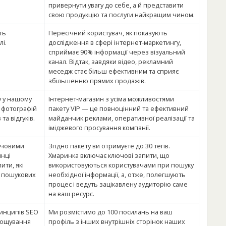
привернути увагу до себе, а й представити
свою продукцію та послуги найкращим чином.
ть
Пересічний користувач, як показують
і.
дослідження в сфері інтернет-маркетингу,
сприймає 90% інформації через візуальний
канал. Відтак, завдяки відео, рекламний
меседж стає більш ефективним та сприяє
збільшенню прямих продажів.
у у нашому
Інтернет-магазин з усіма можливостями
 фотографій
пакету VIP — це повноцінний та ефективний
та відгуків.
майданчик реклами, оперативної реалізації та
іміджевого просування компанії.
ючовими
Згідно пакету ви отримуєте до 30 тегів.
инці
Хмаринка включає ключові запити, що
ити, які
використовуються користувачами при пошуку
у пошукових
необхідної інформації, а, отже, полегшують
процес і ведуть зацікавлену аудиторію саме
на ваш ресурс.
ринципів SEO
Ми розмістимо до 100 посилань на ваш
рощування
профіль з інших внутрішніх сторінок наших