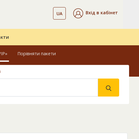
Вхід в кабінет
UA
акти
VIP»
Порівняти пакети
і