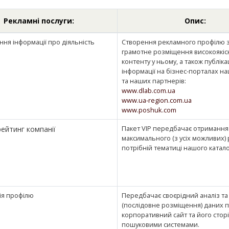
Рекламні послуги:
Опис:
ння інформації про діяльність
Створення рекламного профілю 
грамотне розміщення високоякіс
контенту у ньому, а також публіка
інформації на бізнес-порталах на
та наших партнерів:
www.dlab.com.ua
www.ua-region.com.ua
www.poshuk.com
Пакет VIP передбачає отримання
рейтинг компанії
максимального (з усіх можливих) 
потрібній тематиці нашого катало
ція профілю
Передбачає своєрідний аналіз т
(послідовне розміщення) даних 
корпоративний сайт та його стор
пошуковими системами.