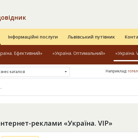
довідник
Інформаційні послуги
Львівський путівник
Конт
раїна. Ефективний»
«Україна. Оптимальний»
«Україна. 
Наприклад:
готел
ізнес-каталозі
інтернет-реклами «Україна. VIP»