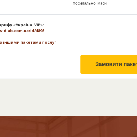
посилальної маси.
рифу «Україна. VIP»:
w.dlab.com.ua/id/4898
з іншими пакетами послуг
Замовити паке