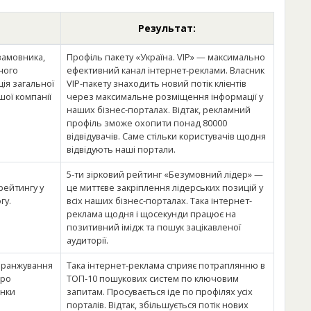
Результат:
замовника,
Профіль пакету «Україна. VIP» — максимально
ного
ефективний канал інтернет-реклами. Власник
ція загальної
VIP-пакету знаходить новий потік клієнтів
шої компанії
через максимальне розміщення інформації у
наших бізнес-порталах. Відтак, рекламний
профіль зможе охопити понад 80000
відвідувачів. Саме стільки користувачів щодня
відвідують наші портали.
5-ти зірковий рейтинг «Безумовний лідер» —
рейтингу у
це миттєве закріплення лідерських позицій у
гу.
всіх наших бізнес-порталах. Така інтернет-
реклама щодня і щосекунди працює на
позитивний імідж та пошук зацікавленої
аудиторії.
а ранжування
Така інтернет-реклама сприяє потраплянню в
про
ТОП-10 пошукових систем по ключовим
інки
запитам. Просувається іде по профілях усіх
порталів. Відтак, збільшується потік нових