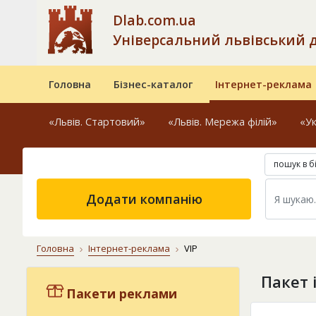
Dlab.com.ua
Універсальний львівський 
Головна
Бізнес-каталог
Інтернет-реклама
«Львів. Стартовий»
«Львів. Мережа філій»
«Ук
пошук в б
Додати компанію
Головна
Інтернет-реклама
VIP
Пакет 
Пакети реклами