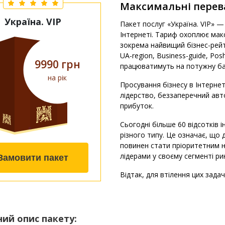
Максимальні перев
Україна. VIP
Пакет послуг «Україна. VIP» 
Інтернеті. Тариф охоплює мак
зокрема найвищий бізнес-рейти
UA-region, Business-guide, Posh
9990 грн
працюватимуть на потужну баз
на рік
Просування бізнесу в Інтерне
лідерство, беззаперечний авт
прибуток.
Сьогодні більше 60 відсотків 
різного типу. Це означає, що
повинен стати пріоритетним н
лідерами у своєму сегменті ри
Замовити пакет
Відтак, для втілення цих зада
ий опис пакету: