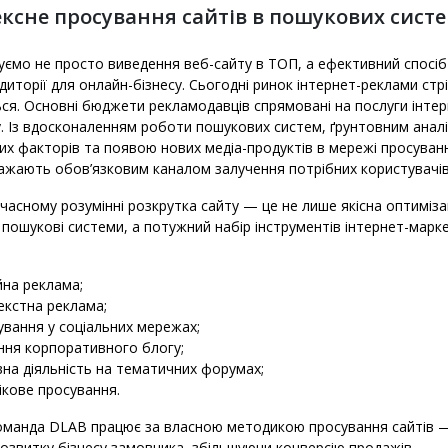
ксне просування сайтів в пошукових сист
ємо не просто виведення веб-сайту в ТОП, а ефективний спосіб
удиторії для онлайн-бізнесу. Сьогодні ринок інтернет-реклами стр
ся. Основні бюджети рекламодавців спрямовані на послуги інтер
. Із вдосконаленням роботи пошукових систем, ґрунтовним анал
их факторів та появою нових медіа-продуктів в мережі просуванн
важають обов’язковим каналом залучення потрібних користувачів
сучасному розумінні розкрутка сайту — це не лише якісна оптиміза
д пошукові системи, а потужний набір інструментів інтернет-марк
на реклама;
екстна реклама;
вання у соціальних мережах;
ння корпоративного блогу;
на діяльність на тематичних форумах;
кове просування.
оманда DLAB працює за власною методикою просування сайтів — 
озвитку бізнесу замовника, збільшуючи конверсію продажів.