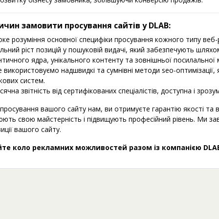
ичин замовити просування сайтів у DLAB:
ке розуміння основної специфіки просування кожного типу веб-ре
льний ріст позицій у пошуковій видачі, який забезпечують шляхо
тичного ядра, унікального контенту та зовнішньої посилальної 
 використовуємо надшвидкі та сумнівні методи seo-оптимізації, 
кових систем.
ячна звітність від сертифікованих спеціалістів, доступна і зроз
просування вашого сайту нам, ви отримуєте гарантію якості та в
ють свою майстерність і підвищують професійний рівень. Ми завж
иції вашого сайту.
те коло рекламних можливостей разом із компанією DLAB