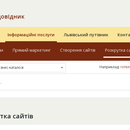
довідник
Інформаційні послуги
Львівський путівник
Конт
ми
Прямий маркетинг
Створення сайтів
Розкрутка с
Наприклад:
готел
ізнес-каталозі
тка сайтів