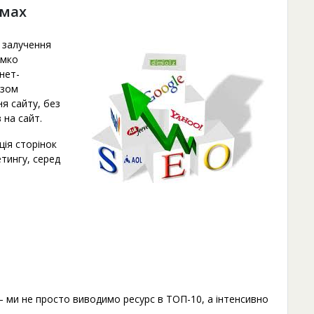
емах
 залучення
імко
нет-
ізом
я сайту, без
 на сайт.
ція сторінок
етингу, серед
ми не просто виводимо ресурс в ТОП-10, а інтенсивно