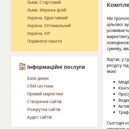
Львів. Cтартовий
Компле
Львів. Мережа філій
Україна. Ефективний
Ми пропону
цільової а
Україна. Оптимальний
розвиваєть
Україна. VIP
маркетингу
Порівняти пакети
поведінков
сумніву, в
Відтак, у 
ресурсу пі
Інформаційні послуги
яких:
Бази даних
Медій
CRM системи
Конт
Прямий маркетинг
Просу
Веде
Створення сайтів
Актив
Розкрутка сайтів
Трафі
Аудит сайтів
Сьогодні к
сприяємо р