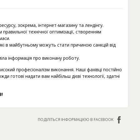
сурсу, зокрема, інтернет-магазину та лендінгу.
м правильної технічної оптимізації, створенням
маси.
які в майбутньому можуть стати причиною санкцій від
уміла інформація про виконану роботу.
исокий професіоналізм виконання. Наші фахівці постійно
ди готові надати вам найбільш дієві технології, здатні
!
ПОДІЛІТЬСЯ ІНФОРМАЦІЄЮ В FACEBOOK