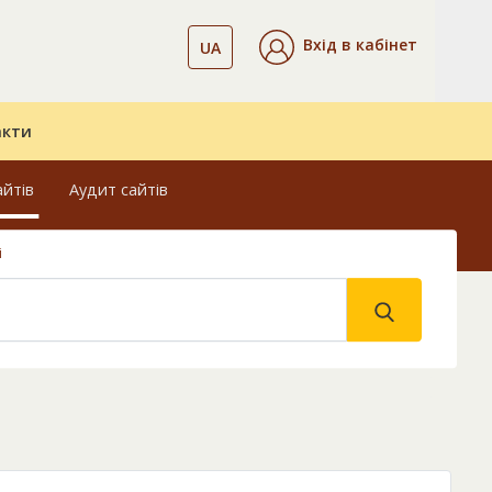
Вхід в кабінет
UA
акти
айтів
Аудит сайтів
і