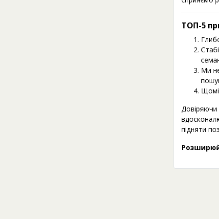
ТОП-5 пр
Глибо
Стабі
семан
Ми не
пошу
Щоміс
Довіряючи 
вдосконалю
підняти поз
Розширюй