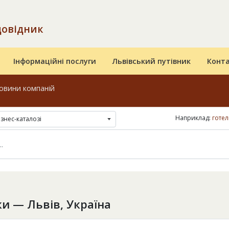
довідник
Інформаційні послуги
Львівський путівник
Конт
овини компаній
Наприклад:
готел
ізнес-каталозі
и — Львів, Україна