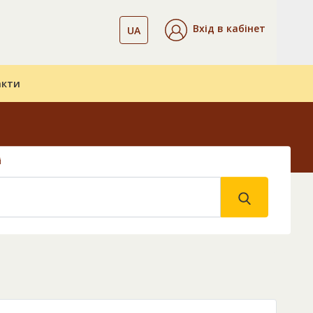
Вхід в кабінет
UA
акти
і