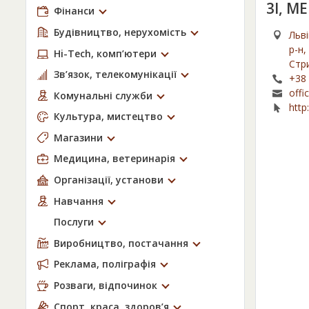
3І, М
Фінанси
Будівництво, нерухомість
Льві
р-н,
Hi-Tech, комп’ютери
Стри
Зв’язок, телекомунікації
+38 
offi
Комунальні служби
http:
Культура, мистецтво
Магазини
Медицина, ветеринарія
Організації, установи
Навчання
Послуги
Виробництво, постачання
Реклама, поліграфія
Розваги, відпочинок
Спорт, краса, здоров’я