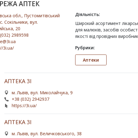
ЕРЕЖА АПТЕК
Діяльність:
вська обл., Пустомитівський
 с. Сокільники, вул.
Широкий асортимент лікарськ
йська, 20
для малюків, засобів особисто
(032) 2989598
якості від провідних виробник
ce@3i.ua
Рубрики:
//3i.ua/
Аптеки
АПТЕКА 3I
м. Львів, вул. Миколайчука, 9
+38 (032) 2942937
https://3i.ua/
АПТЕКА 3І
м. Львів, вул. Величковського, 38