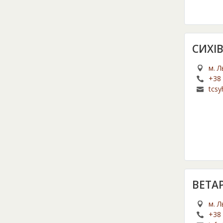
СИХІ
м. Л
+38 
tcsy
BETAP
м. Л
+38 