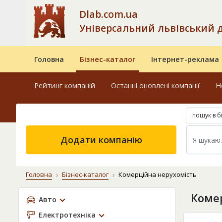
Dlab.com.ua
Універсальний львівський 
Головна
Бізнес-каталог
Інтернет-реклама
Рейтинг компаній
Останні оновлені компанії
Н
пошук в б
Додати компанію
Головна
Бізнес-каталог
Комерційна нерухомість
Комер
Авто
Електротехніка