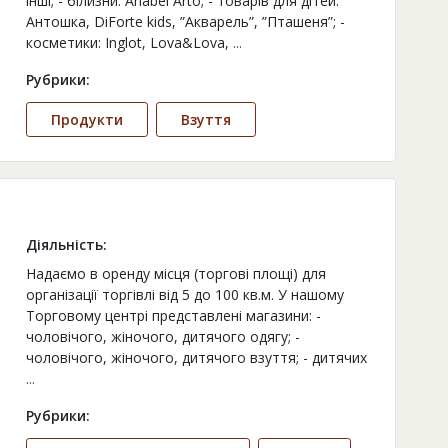
інші; - білизни: Anabel Arto; - товарів для дітей:
Антошка, DiForte kids, ”Акварель”, ”Пташеня”; -
косметики: Inglot, Lova&Lova,
...
Рубрики:
Продукти
Взуття
Діяльність:
Надаємо в оренду місця (торгові площі) для
організації торгівлі від 5 до 100 кв.м. У нашому
Торговому центрі представлені магазини: -
чоловічого, жіночого, дитячого одягу; -
чоловічого, жіночого, дитячого взуття; - дитячих
...
Рубрики: