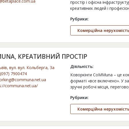
@betaplace.com.ua
простір і офісна інфраструкт
креативних людей і професіо
Рубрики:
Комерційна нерухоміст
UNA, КРЕАТИВНИЙ ПРОСТІР
Діяльність:
ьвів, вул. вул. Кольберга, 3а
(097) 7900474
Коворкінги CoMMuna – це ком
orking@communa.net.ua
форматі «все включено». У за
s://communa.net.ua/
зручні робочі місця, перегов
Рубрики:
Комерційна нерухоміст