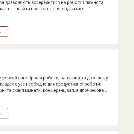
ура дозволяють зосередитися на роботі. Спільнота
налів — знайти нові контакти, поділитися
...
ь
форний простір для роботи, навчання та дозвілля у
кладах є усе необхідне для продуктивної роботи:
орні та скайп кімнати, конференц-зал, відпочинкова
...
ь