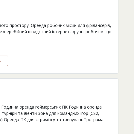
вого простору. Оренда робочих місць для фрілансерів,
Безперебійний швидкісний інтернет, зручні робочі місця
ь
у Годинна оренда геймерських ПК Годинна оренда
 турніри та івенти Зона для командних ігор (CS2,
ощо) Оренда ПК для стримінгу та тренуваньПрограма
...