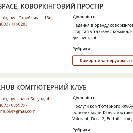
SPACE, КОВОРКІНГОВИЙ ПРОСТІР
Діяльність:
ьвів, вул. Стрийська, 113в
(093) 1168283
Надання в оренду коворкінго
стартапів та бізнес-команд. 
для зустрічі.
Рубрики:
Комерційна нерухоміст
RHUB КОМП’ЮТЕРНИЙ КЛУБ
Діяльність:
ьвів, вул. Івана Богуна, 4
(073) 0959797
Послуги компʼютерного клуб
erhublv@gmail.com
робочих місць Кіберспортивні
Valorant, Dota 2, Fortnite т
Рубрики: