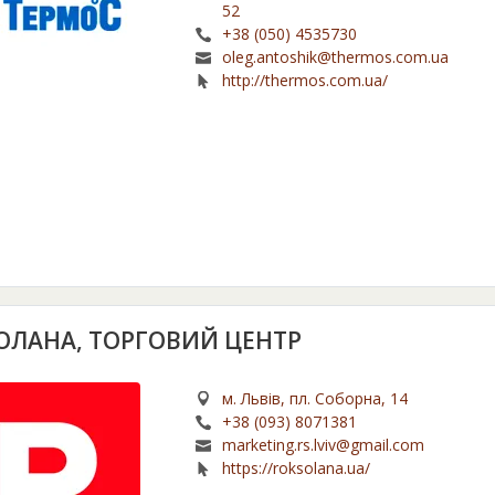
52
+38 (050) 4535730
oleg.antoshik@thermos.com.ua
http://thermos.com.ua/
ОЛАНА, ТОРГОВИЙ ЦЕНТР
м. Львів, пл. Соборна, 14
+38 (093) 8071381
marketing.rs.lviv@gmail.com
https://roksolana.ua/