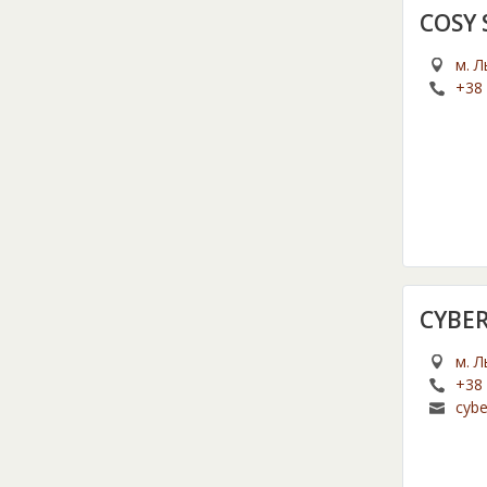
COSY 
м. Л
+38 
CYBE
м. Л
+38 
cyb