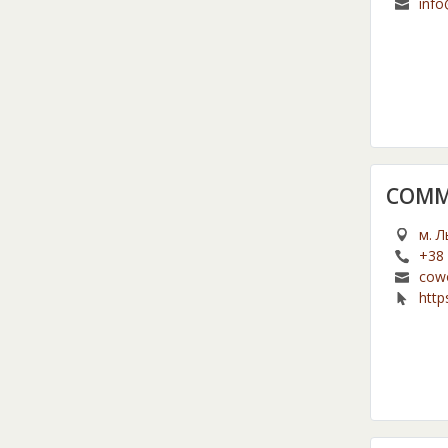
info
COMM
м. Л
+38 
cow
http