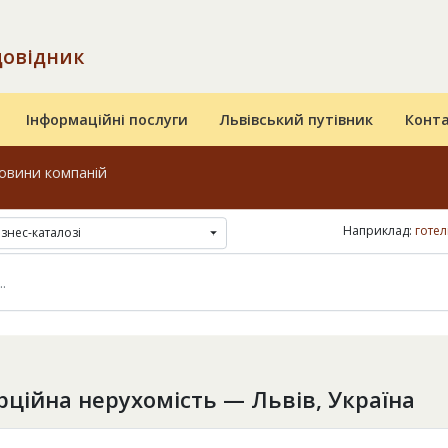
довідник
Інформаційні послуги
Львівський путівник
Конт
овини компаній
Наприклад:
готел
ізнес-каталозі
ційна нерухомість — Львів, Україна