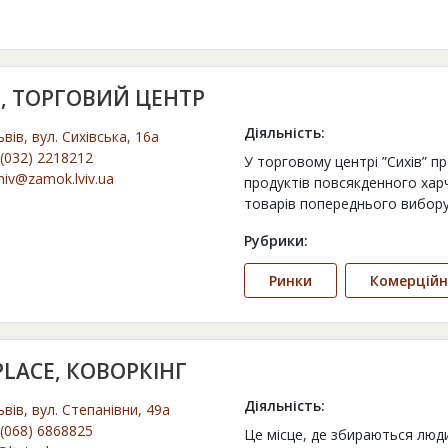
В, ТОРГОВИЙ ЦЕНТР
Діяльність:
ьвів, вул. Сихівська, 16а
(032) 2218212
У торговому центрі ”Сихів” 
hiv@zamok.lviv.ua
продуктів повсякденного хар
товарів попереднього вибору.
Рубрики:
Ринки
Комерційн
LACE, КОВОРКІНГ
Діяльність:
ьвів, вул. Степанівни, 49а
(068) 6868825
Це місце, де збираються люд