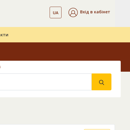
Вхід в кабінет
UA
акти
і