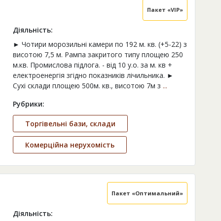
Пакет «VIP»
Діяльність:
► Чотири морозильні камери по 192 м. кв. (+5-22) з
висотою 7,5 м. Рампа закритого типу площею 250
м.кв. Промислова підлога. - від 10 у.о. за м. кв +
електроенергія згідно показників лічильника. ►
Сухі склади площею 500м. кв., висотою 7м з
...
Рубрики:
Торгівельні бази, склади
Комерційна нерухомість
Пакет «Оптимальний»
Діяльність: