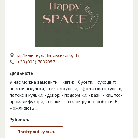
м. Львів, вул. Виговського, 47
+38 (098) 7882057
Діяльність:
У нас можна замовити: - квіти; - букети; - сухоцвіт; -
повітряні кульки; - гелієві кульки; - фольговані кульки; -
латексні кульки; - декор; - подарунки; - вази; - кашпо; -
аромадифузори; - свічки; - товари ручної роботи. Є
можливість
...
Рубрики:
Повітряні кульки