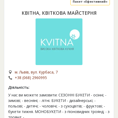
Пакет «Ефективний»
КВІТНА, КВIТКОВА МАЙСТЕРНЯ
м. Львів, вул. Курбаса, 7
+38 (068) 2960995
Діяльність:
У нас ви можете замовити: СЕЗОННІ БУКЕТИ - осінні; -
зимові; - весняні; - літні. БУКЕТИ - дизайнерські; -
польові; - дитячі; - чоловічі; - з сухоцвітів; - фруктові; -
букети тижня. МОНОБУКЕТИ - з піоновидних троянд; - з
троянд; -
...