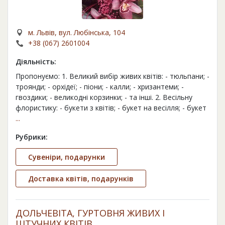
м. Львів, вул. Любінська, 104
+38 (067) 2601004
Діяльність:
Пропонуємо: 1. Великий вибір живих квітів: - тюльпани; -
троянди; - орхідеї; - піони; - калли; - хризантеми; -
гвоздики; - великодні корзинки; - та інші. 2. Весільну
флористику: - букети з квітів; - букет на весілля; - букет
...
Рубрики:
Сувеніри, подарунки
Доставка квітів, подарунків
ДОЛЬЧЕВІТА, ГУРТОВНЯ ЖИВИХ І
ШТУЧНИХ КВІТІВ