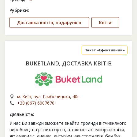
Рубрики:
Доставка квітів, подарунків
Квіти
Пакет «Ефективний»
BUKETLAND, ДОСТАВКА КВІТІВ
м. Київ, вул. Глибочицька, 40г
+38 (067) 6007670
Діяльність:
У нас Ви завжди зможете знайти троянди вітчизняного
виробництва різних сортів, а також такі імпортні квіти,
як: амариліс, ананас, антуріум, альстромерія, бамбук,