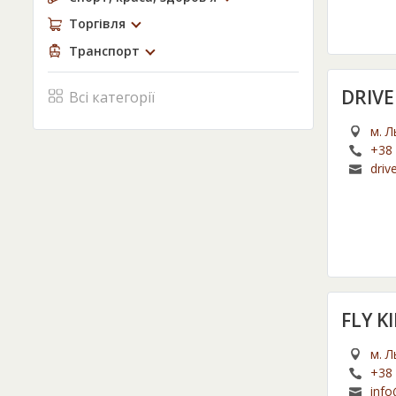
Торгівля
Транспорт
DRIV
Всі категорії
м. Л
+38 
driv
FLY 
м. Л
+38 
info