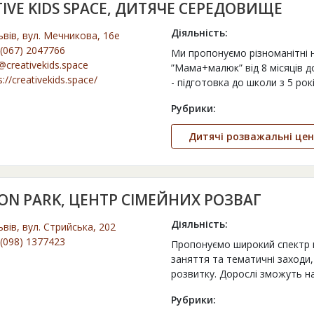
IVE KIDS SPACE, ДИТЯЧЕ СЕРЕДОВИЩЕ
Діяльність:
ьвів, вул. Мечникова, 16е
(067) 2047766
Ми пропонуємо різноманітні н
@creativekids.space
”Мама+малюк” від 8 місяців до 
s://creativekids.space/
- підготовка до школи з 5 рокі
Рубрики:
Дитячі розважальні це
ON PARK, ЦЕНТР СІМЕЙНИХ РОЗВАГ
Діяльність:
ьвів, вул. Стрийська, 202
(098) 1377423
Пропонуємо широкий спектр п
заняття та тематичні заходи
розвитку. Дорослі зможуть 
Рубрики: