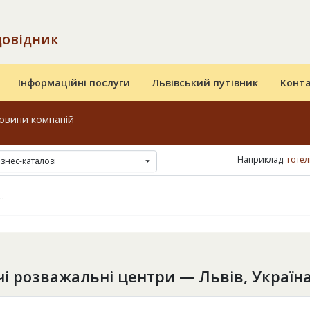
довідник
Інформаційні послуги
Львівський путівник
Конт
овини компаній
Наприклад:
готел
ізнес-каталозі
і розважальні центри — Львів, Україн