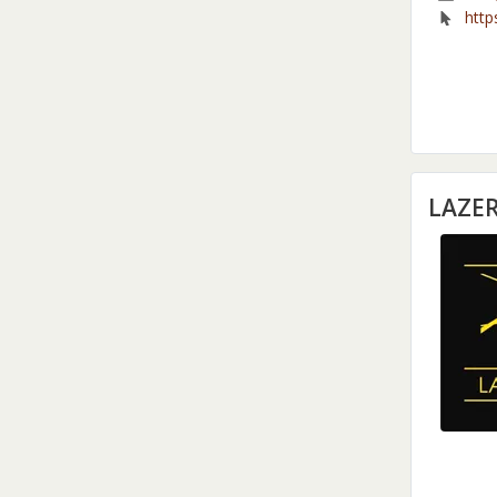
https
LAZE