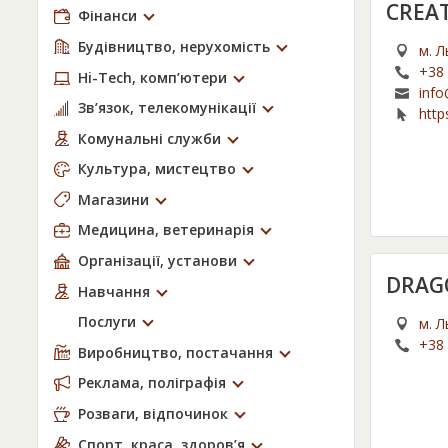
CREAT
Фінанси
Будівництво, нерухомість
м. Л
+38 
Hi-Tech, комп’ютери
info
Зв’язок, телекомунікації
http
Комунальні служби
Культура, мистецтво
Магазини
Медицина, ветеринарія
Організації, установи
DRAG
Навчання
Послуги
м. Л
+38 
Виробництво, постачання
Реклама, поліграфія
Розваги, відпочинок
Спорт, краса, здоров’я