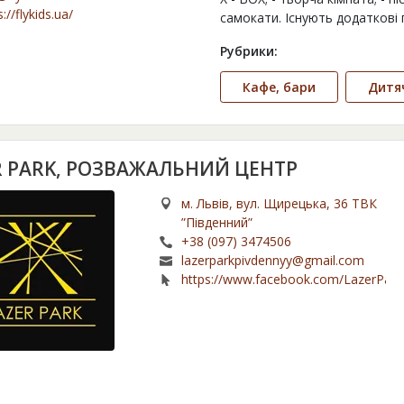
://flykids.ua/
самокати. Існують додаткові 
Рубрики:
Кафе, бари
Дитя
R PARK, РОЗВАЖАЛЬНИЙ ЦЕНТР
м. Львів, вул. Щирецька, 36 ТВК
”Південний”
+38 (097) 3474506
lazerparkpivdennyy@gmail.com
https://www.facebook.com/LazerPark