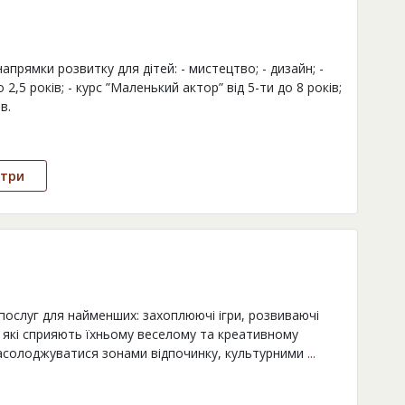
апрямки розвитку для дітей: - мистецтво; - дизайн; -
2,5 років; - курс ”Маленький актор” від 5-ти до 8 років;
в.
нтри
ослуг для найменших: захоплюючі ігри, розвиваючі
, які сприяють їхньому веселому та креативному
насолоджуватися зонами відпочинку, культурними
...