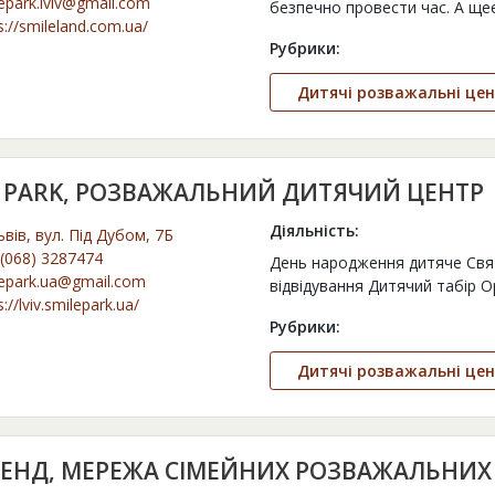
epark.lviv@gmail.com
безпечно провести час. А щеее
s://smileland.com.ua/
Рубрики:
Дитячі розважальні це
E РARK, РОЗВАЖАЛЬНИЙ ДИТЯЧИЙ ЦЕНТР
Діяльність:
ьвів, вул. Під Дубом, 7Б
(068) 3287474
День народження дитяче Свят
epark.ua@gmail.com
відвідування Дитячий табір Ор
s://lviv.smilepark.ua/
Рубрики:
Дитячі розважальні це
ЛЕНД, МЕРЕЖА СІМЕЙНИХ РОЗВАЖАЛЬНИХ