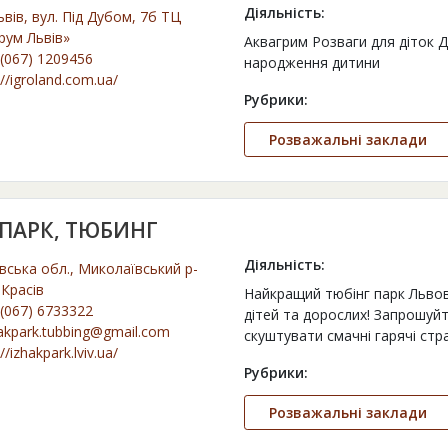
Діяльність:
ьвів, вул. Під Дубом, 7б ТЦ
рум Львів»
Аквагрим Розваги для діток Д
(067) 1209456
народження дитини
://igroland.com.ua/
Рубрики:
Розважальні заклади
 ПАРК, ТЮБИНГ
Діяльність:
вська обл., Миколаївський р-
. Красів
Найкращий тюбінг парк Львов
(067) 6733322
дітей та дорослих! Запрошуйт
akpark.tubbing@gmail.com
скуштувати смачні гарячі стра
//izhakpark.lviv.ua/
Рубрики:
Розважальні заклади