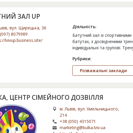
ТНИЙ ЗАЛ UP
Діяльність:
ьвів, вул. Щирецька, 36
(097) 8079989
Батутний зал зі спортивними
s://lvivup.business.site/
батутах, з досвідченими тре
індивідуальні та групові. Тр
Рубрики:
Розважальні заклади
КА, ЦЕНТР СІМЕЙНОГО ДОЗВІЛЛЯ
м. Львів, вул. Хмельницького,
214
+38 (050) 4315071
marketing@bulka.lviv.ua