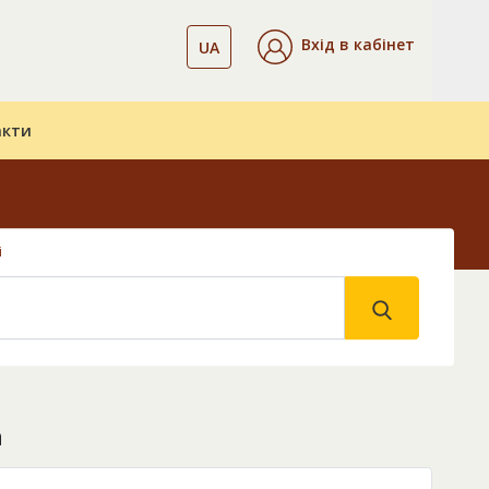
Вхід в кабінет
UA
акти
і
а