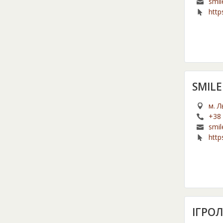
smil
http
SMIL
м. Л
+38 
smil
http
ІГРО