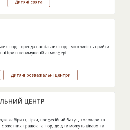
Дитячі свята
их ігор; - оренда настільних ігор; - можливість прийти
льні ігри в невимушеній атмосфері.
Дитячі розважальні центри
АЛЬНИЙ ЦЕНТР
рди, лабіринт, гірки, професійний батут, толокари та
ю сюжетних іграшок та ігор, де діти можуть цікаво та