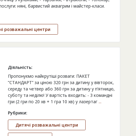
послуги: няні, барвистий аквагрим і майстер-класи.
чі розважальні центри
Діяльність:
Пропонуємо найкрутіші розваги: ПАКЕТ
”СТАНДАРТ” за ціною 320 грн за дитину у вівторок,
середу та четвер або 360 грн за дитину у п’ятницю,
Pivdenniy/
суботу та неділю! У вартість входить: - 3 командні
гри (2 гри по 20 хв + 1 гра 10 хв) у лазертаг
...
Рубрики:
Дитячі розважальні центри