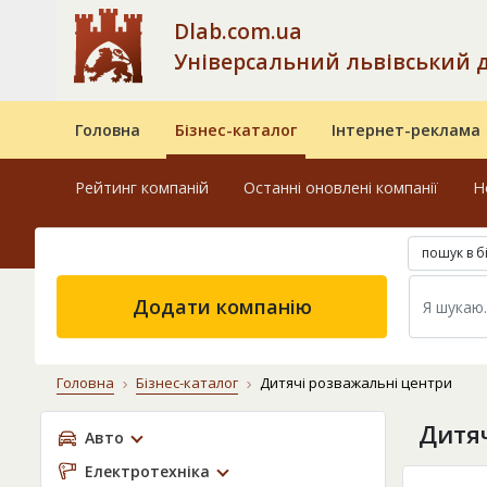
Dlab.com.ua
Універсальний львівський 
Головна
Бізнес-каталог
Інтернет-реклама
Рейтинг компаній
Останні оновлені компанії
Н
пошук в б
Додати компанію
Головна
Бізнес-каталог
Дитячі розважальні центри
Дитяч
Авто
Електротехніка