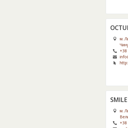
OCTU
м. Л
Чину
+38 
info
http
SMIL
м. Л
Вел
+38 