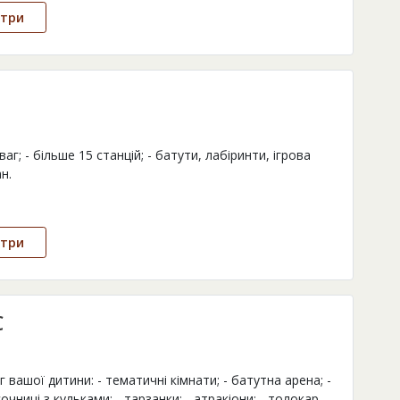
нтри
ваг; - більше 15 станцій; - батути, лабіринти, ігрова
ан.
нтри
С
г вашої дитини: - тематичні кімнати; - батутна арена; -
сочниці з кульками; - тарзанки; - атракіони; - толокар,