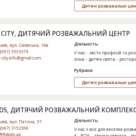
Дитячі розважальні це
E CITY, ДИТЯЧИЙ РОЗВАЖАЛЬНИЙ ЦЕНТР
Діяльність:
ьвів, вул. Сихівська, 16в
(097) 5553374
У нас: - місто професій та роз
e.city.info@gmail.com
зона; - дитячі свята; - рестор
Рубрики:
Дитячі розважальні це
KIDS, ДИТЯЧИЙ РОЗВАЖАЛЬНИЙ КОМПЛЕК
Діяльність:
ьвів, вул. Патона, 37
(067) 3152306
У нас є все для веселих розва
@flykids.ua
X - BOХ; - творча кімната; - пі