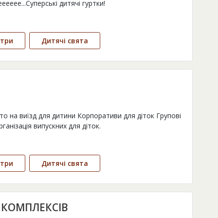
ееее...Суперські дитячі гуртки!
нтри
Дитячі свята
о на виїзд для дитини Корпоративи для діток Групові
ганізація випускних для діток.
нтри
Дитячі свята
 КОМПЛЕКСІВ