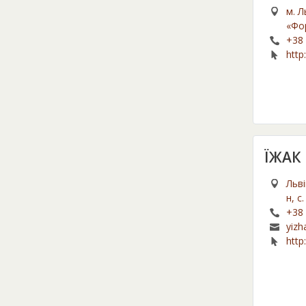
м. Л
«Фо
+38 
http
ЇЖАК
Льві
н, с
+38 
yizh
http: