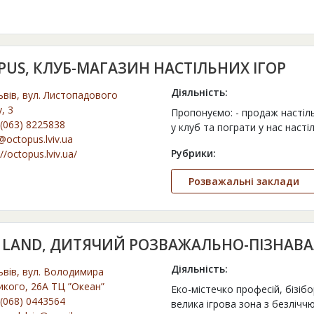
PUS, КЛУБ-МАГАЗИН НАСТІЛЬНИХ ІГОР
Діяльність:
ьвів, вул. Листопадового
, 3
Пропонуємо: - продаж настільн
(063) 8225838
у клуб та пограти у нас насті
@octopus.lviv.ua
Рубрики:
://octopus.lviv.ua/
Розважальні заклади
E LAND, ДИТЯЧИЙ РОЗВАЖАЛЬНО-ПІЗНАВ
Діяльність:
ьвів, вул. Володимира
икого, 26А ТЦ ”Океан”
Еко-містечко професій, бізібо
(068) 0443564
велика ігрова зона з безлічч