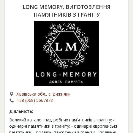
LONG MEMORY, ВИГОТОВЛЕННЯ
ПАМ’ЯТНИКІВ З ГРАНІТУ
Львівська обл., с. Вижняни
+38 (068) 5667878
Діяльність:
Великий каталог надгробних пам’ятників з граніту: -
одинарні пам’ятники з граніту; - одинарні європейські
пам’ятники; - подвійні пам’ятники з граніту; - подвійні