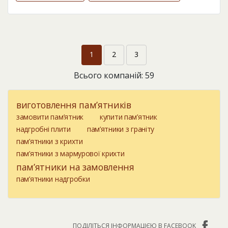
1
2
3
Всього компаній: 59
виготовлення пам’ятників
замовити пам’ятник
купити пам’ятник
надгробні плити
пам’ятники з граніту
пам’ятники з крихти
пам’ятники з мармурової крихти
пам’ятники на замовлення
пам’ятники надгробки
ПОДІЛІТЬСЯ ІНФОРМАЦІЄЮ В FACEBOOK