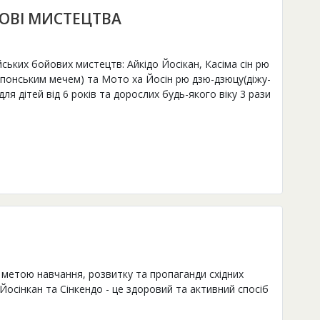
ОВІ МИСТЕЦТВА
ських бойових мистецтв: Айкідо Йосікан, Касіма сін рю
японським мечем) та Мото ха Йосін рю дзю-дзюцу(діжу-
ля дітей від 6 років та дорослих будь-якого віку 3 рази
 метою навчання, розвитку та пропаганди східних
 Йосінкан та Сінкендо - це здоровий та активний спосіб