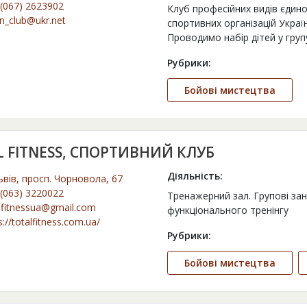
(067) 2623902
Клуб професійних видів єдин
n_club@ukr.net
спортивних організацій Україн
Проводимо набір дітей у гру
Рубрики:
Бойові мистецтва
 FITNESS, СПОРТИВНИЙ КЛУБ
Діяльність:
ьвів, просп. Чорновола, 67
(063) 3220022
Тренажерний зал. Групові за
lfitnessua@gmail.com
функціонального тренінгу
s://totalfitness.com.ua/
Рубрики:
Бойові мистецтва