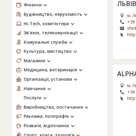
ЛЬВІ
Фінанси
Будівництво, нерухомість
м. Л
+38 
Hi-Tech, комп’ютери
shin
Зв’язок, телекомунікації
http
Комунальні служби
Культура, мистецтво
Магазини
Медицина, ветеринарія
ALPH
Організації, установи
м. Л
Навчання
+38 
Послуги
http
Виробництво, постачання
Реклама, поліграфія
Розваги, відпочинок
Спорт, краса, здоров’я