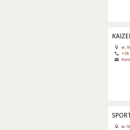
KAIZ
м. Л
+38 
kon
SPOR
м. Л