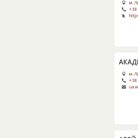
м. Л
+38 
http
box
АКАД
м. Л
+38 
ua.