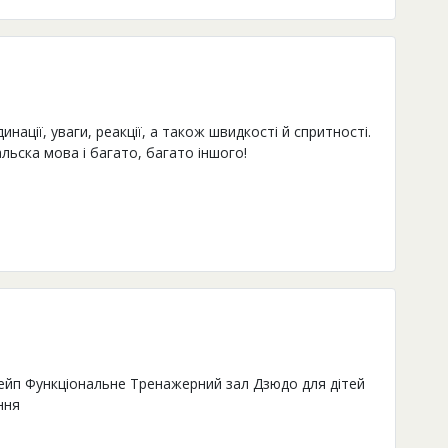
нації, уваги, реакції, а також швидкості й спритності.
альска мова і багато, багато іншого!
ейп Функціональне Тренажерний зал Дзюдо для дітей
ння