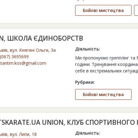
Бойові мистецтва
EN, ШКОЛА ЄДИНОБОРСТВ
Діяльність:
ьвів, вул. Княгині Ольги, 3а
(067) 3695699
Ми пропонуємо грепплінг та 
stantim.kos@gmail.com
години. Тренування координац
себе в екстремальних ситуаці
Рубрики:
Бойові мистецтва
TSKARATE.UA UNION, КЛУБ СПОРТИВНОГО 
Діяльність:
ьвів, вул. Липи, 18