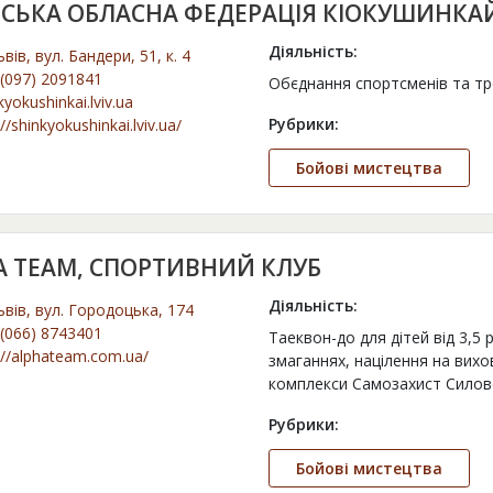
ВСЬКА ОБЛАСНА ФЕДЕРАЦІЯ КІОКУШИНКА
Діяльність:
ьвів, вул. Бандери, 51, к. 4
(097) 2091841
Обєднання спортсменів та тре
kyokushinkai.lviv.ua
Рубрики:
://shinkyokushinkai.lviv.ua/
Бойові мистецтва
A TEAM, СПОРТИВНИЙ КЛУБ
Діяльність:
ьвів, вул. Городоцька, 174
(066) 8743401
Таеквон-до для дітей від 3,5 
://alphateam.com.ua/
змаганнях, націлення на вихо
комплекси Самозахист Силов
Рубрики:
Бойові мистецтва