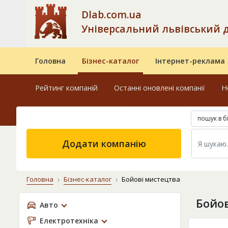
Dlab.com.ua
Універсальний львівський 
Головна
Бізнес-каталог
Інтернет-реклама
Рейтинг компаній
Останні оновлені компанії
Н
пошук в б
Додати компанію
Головна
Бізнес-каталог
Бойові мистецтва
Бойов
Авто
Електротехніка