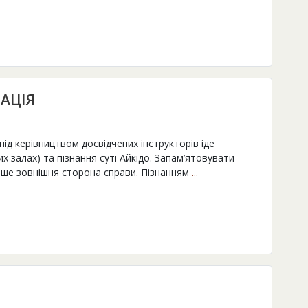
АЦІЯ
 під керівництвом досвідчених інструкторів іде
х залах) та пізнання суті Айкідо. Запам’ятовувати
лише зовнішня сторона справи. Пізнанням
...