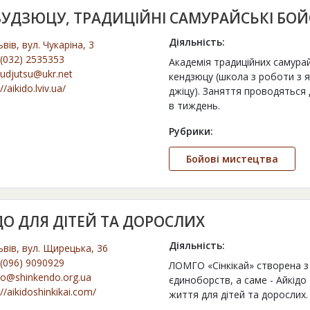
БУДЗЮЦУ, ТРАДИЦІЙНІ САМУРАЙСЬКІ БОЙ
Діяльність:
ьвів, вул. Чукаріна, 3
(032) 2535353
Академія традиційних самурай
budjutsu@ukr.net
кендзюцу (школа з роботи з 
//aikido.lviv.ua/
джіцу). Заняття проводяться д
в тиждень.
Рубрики:
Бойові мистецтва
ДО ДЛЯ ДІТЕЙ ТА ДОРОСЛИХ
Діяльність:
ьвів, вул. Щирецька, 36
(096) 9090929
ЛОМГО «Сінкікай» створена з
do@shinkendo.org.ua
єдиноборств, а саме - Айкідо
://aikidoshinkikai.com/
життя для дітей та дорослих.