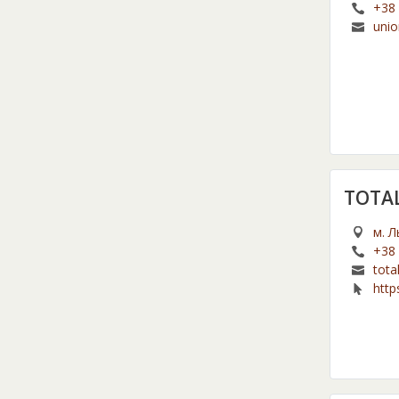
+38 
unio
TOTAL
м. Л
+38 
tota
http