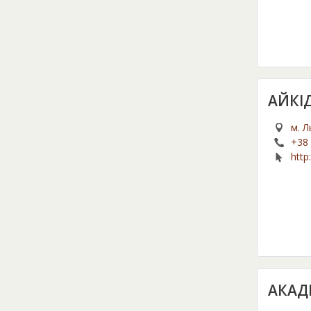
АЙКІ
м. Л
+38 
http:
АКАД