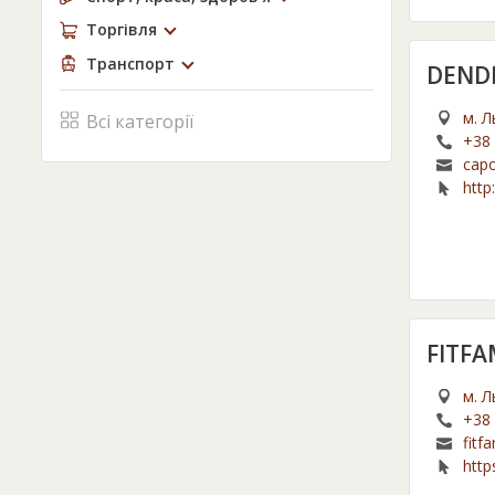
Торгівля
Транспорт
DEND
м. Л
Всі категорії
+38 
capo
http
FITFA
м. Л
+38 
fitf
http