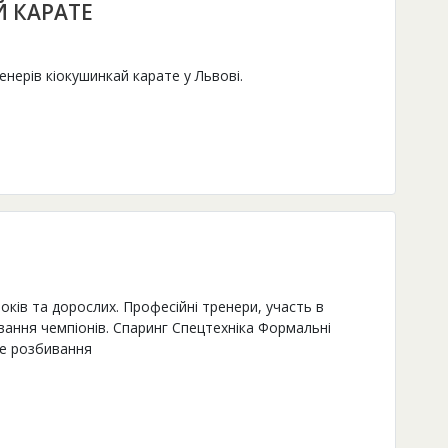
Й КАРАТЕ
нерів кіокушинкай карате у Львові.
років та дорослих. Професійні тренери, участь в
вання чемпіонів. Спаринг Спецтехніка Формальні
е розбивання