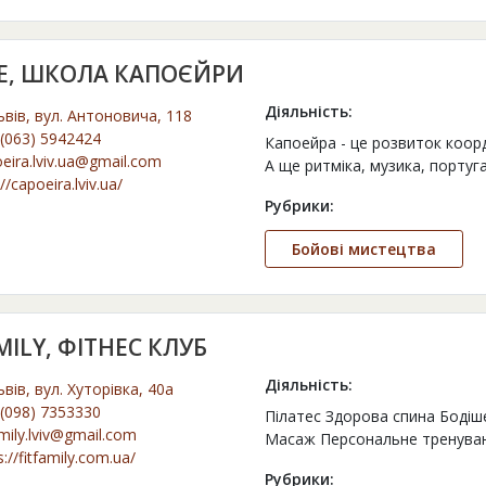
E, ШКОЛА КАПОЄЙРИ
Діяльність:
ьвів, вул. Антоновича, 118
(063) 5942424
Капоейра - це розвиток коорди
eira.lviv.ua@gmail.com
А ще ритміка, музика, португ
://capoeira.lviv.ua/
Рубрики:
Бойові мистецтва
MILY, ФІТНЕС КЛУБ
Діяльність:
ьвів, вул. Хуторівка, 40а
(098) 7353330
Пілатес Здорова спина Бодіш
amily.lviv@gmail.com
Масаж Персональне тренува
s://fitfamily.com.ua/
Рубрики: