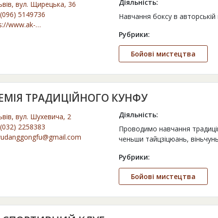
Діяльність:
ьвів, вул. Щирецька, 36
(096) 5149736
Навчання боксу в авторській 
s://www.ak-
Рубрики:
promotion.com/
Бойові мистецтва
ЕМІЯ ТРАДИЦІЙНОГО КУНФУ
Діяльність:
ьвів, вул. Шухевича, 2
(032) 2258383
Проводимо навчання традицій
wudanggongfu@gmail.com
ченьши тайцзіцюань, віньчунь
Рубрики:
Бойові мистецтва