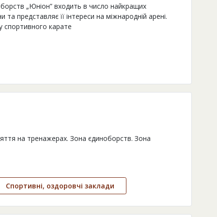
оборств „Юніон” входить в число найкращих
и та представляє її інтереси на міжнародній арені.
пу спортивного карате
няття на тренажерах. Зона єдиноборств. Зона
Спортивні, оздоровчі заклади