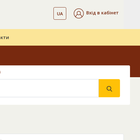
Вхід в кабінет
UA
акти
і