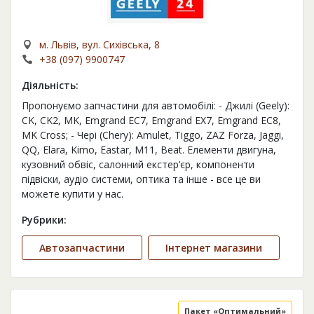
м. Львів, вул. Сихівська, 8
+38 (097) 9900747
Діяльність:
Пропонуємо запчастини для автомобілі: - Джилі (Geely):
CK, CK2, MK, Emgrand EC7, Emgrand EX7, Emgrand EC8,
MK Cross; - Чері (Chery): Amulet, Tiggo, ZAZ Forza, Jaggi,
QQ, Elara, Kimo, Eastar, M11, Beat. Елементи двигуна,
кузовний обвіс, салонний екстер’єр, компоненти
підвіски, аудіо системи, оптика та інше - все це ви
можете купити у нас.
Рубрики:
Автозапчастини
Інтернет магазини
Пакет «Оптимальний»