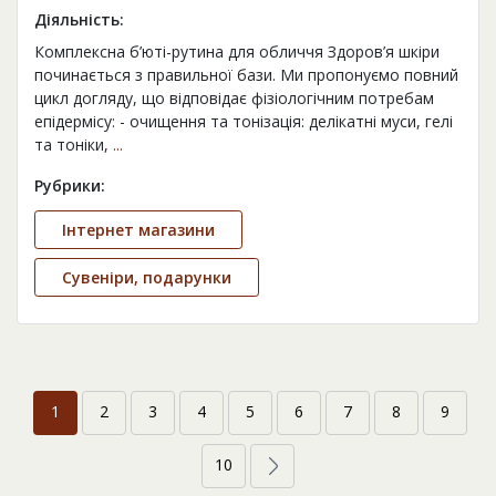
Діяльність:
Комплексна б’юті-рутина для обличчя Здоров’я шкіри
починається з правильної бази. Ми пропонуємо повний
цикл догляду, що відповідає фізіологічним потребам
епідермісу: - очищення та тонізація: делікатні муси, гелі
та тоніки,
...
Рубрики:
Інтернет магазини
Сувеніри, подарунки
1
2
3
4
5
6
7
8
9
10