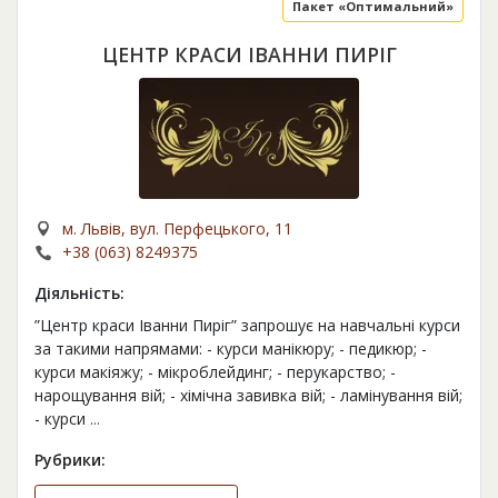
Пакет «Оптимальний»
ЦЕНТР КРАСИ ІВАННИ ПИРІГ
м. Львів, вул. Перфецького, 11
+38 (063) 8249375
Діяльність:
”Центр краси Іванни Пиріг” запрошує на навчальні курси
за такими напрямами: - курси манікюру; - педикюр; -
курси макіяжу; - мікроблейдинг; - перукарство; -
нарощування вій; - хімічна завивка вій; - ламінування вій;
- курси
...
Рубрики: