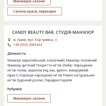
Манікюрні салони
Салони краси, перукарні
CANDY BEAUTY BAR, СТУДІЯ-МАНІКЮР
м. Львів, вул. Кортумівка, 3
+38 (093) 4383433
Діяльність:
Манікюр (європейський, класичний) Манікюр чоловічий
Манікюр дитячий Покриття нігтів shellaс Нарощення
нігтів гелем, акрилом (під лак, френч, акваріумний
ефект) Корекція нарощених нігтів Ремон натуральних
нігтів Художній розпис Парафінотерапія
Рубрики:
Манікюрні салони