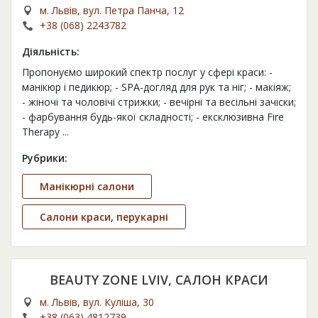
м. Львів, вул. Петра Панча, 12
+38 (068) 2243782
Діяльність:
Пропонуємо широкий спектр послуг у сфері краси: -
манікюр і педикюр; - SPA-догляд для рук та ніг; - макіяж;
- жіночі та чоловічі стрижки; - вечірні та весільні зачіски;
- фарбування будь-якої складності; - ексклюзивна Fire
Therapy
...
Рубрики:
Манікюрні салони
Салони краси, перукарні
BEAUTY ZONE LVIV, САЛОН КРАСИ
м. Львів, вул. Куліша, 30
+38 (063) 4812739