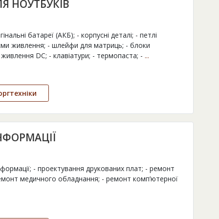
ЛЯ НОУТБУКІВ
інальні батареї (АКБ); - корпусні деталі; - петлі
’єми живлення; - шлейфи для матриць; - блоки
 живлення DC; - клавіатури; - термопаста; -
...
оргтехніки
НФОРМАЦІЇ
нформації; - проектування друкованих плат; - ремонт
емонт медичного обладнання; - ремонт комп’ютерної