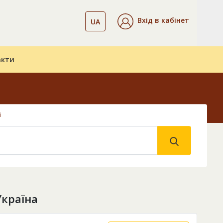
Вхід в кабінет
UA
акти
і
Україна