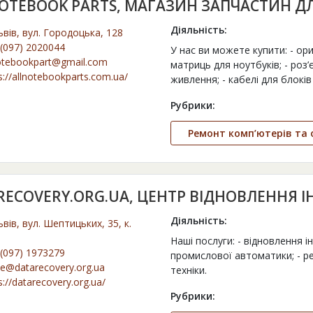
NOTEBOOK PARTS, МАГАЗИН ЗАПЧАСТИН Д
Діяльність:
ьвів, вул. Городоцька, 128
(097) 2020044
У нас ви можете купити: - ориг
otebookpart@gmail.com
матриць для ноутбуків; - роз
s://allnotebookparts.com.ua/
живлення; - кабелі для блоків
Рубрики:
Ремонт комп’ютерів та 
RECOVERY.ORG.UA, ЦЕНТР ВІДНОВЛЕННЯ І
Діяльність:
ьвів, вул. Шептицьких, 35, к.
Наші послуги: - відновлення і
(097) 1973279
промислової автоматики; - р
ce@datarecovery.org.ua
техніки.
s://datarecovery.org.ua/
Рубрики: