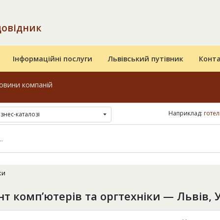
довідник
Інформаційні послуги
Львівський путівник
Конт
овини компаній
Наприклад:
готел
ізнес-каталозі
ки
т комп’ютерів та оргтехніки — Львів, 