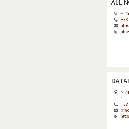
ALL 
м. Л
+38 
alln
http
DATA
м. Л
1
+38 
offi
http