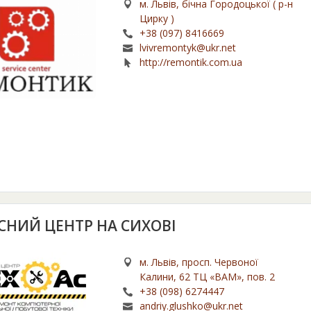
м. Львів, бічна Городоцької ( р-н
Цирку )
+38 (097) 8416669
lvivremontyk@ukr.net
http://remontik.com.ua
ІСНИЙ ЦЕНТР НА СИХОВІ
м. Львів, просп. Червоної
Калини, 62 ТЦ «ВАМ», пов. 2
+38 (098) 6274447
andriy.glushko@ukr.net