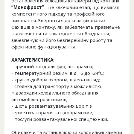
Встановлення холодильної камери від компанії
”Монофрост”
- це ключовий етап, що вимагає
компетентного підходу та професійного
виконання. Зверніться до кваліфікованих
фахівців з монтажу, які забезпечать правильне
підключення та налагодження обладнання,
забезпечуючи його безперебійну роботу та
ефективне функціонування.
ХАРАКТЕРИСТИКА:
- зручний заїзд для фур, авторампа;
- температурний режим: від +5 до -24ºС;
- кругло-добова охорона, відео-нагляд;
- стоянка для транспорту з можливістю
підзарядки холодильного обладнання
автомобілів-розвізників;
- шість розвантажувальних Воріт з
герметизаторами та гідрорампами;
- послуги розвантажувальної спецтехніки.
Обираючи та встановлюючи холодильні камери