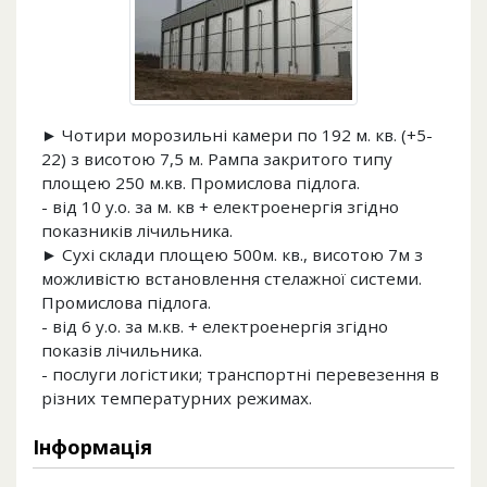
► Чотири морозильні камери по 192 м. кв. (+5-
22) з висотою 7,5 м. Рампа закритого типу
площею 250 м.кв. Промислова підлога.
- від 10 у.о. за м. кв + електроенергія згідно
показників лічильника.
► Сухі склади площею 500м. кв., висотою 7м з
можливістю встановлення стелажної системи.
Промислова підлога.
- від 6 у.о. за м.кв. + електроенергія згідно
показів лічильника.
- послуги логістики; транспортні перевезення в
різних температурних режимах.
Інформація