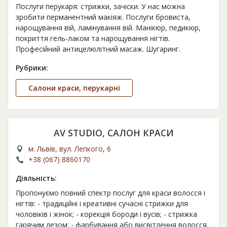
Послуги перукаря: стрижки, зачіски. У нас можна
зробити перманентний макіяж. Послуги бровиста,
нарощування вій, ламінування вій. Манікюр, педикюр,
покриття гель-лаком та нарощування нігтів.
Професійний антицелюлітний масаж. Шугаринг.
Рубрики:
Салони краси, перукарні
AV STUDIO, САЛОН КРАСИ
м. Львів, вул. Лепкого, 6
+38 (067) 8860170
Діяльність:
Пропонуємо повний спектр послуг для краси волосся і
нігтів: - традиційні і креативні сучасні стрижки для
чоловіків і жінок; - корекція бороди і вусів; - стрижка
гарячим лезом; - фарбування або висвітлення волосся,