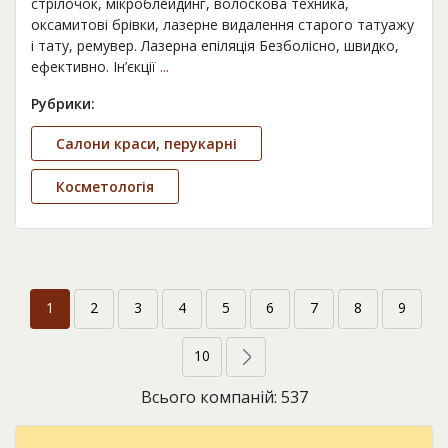
стрілочок, мікроблейдинг, волоскова техника,
оксамитові брівки, лазерне видалення старого татуажу
і тату, ремувер. Лазерна епіляція Безболісно, швидко,
ефективно. Ін’єкції
...
Рубрики:
Салони краси, перукарні
Косметологія
1
2
3
4
5
6
7
8
9
10
Всього компаній: 537