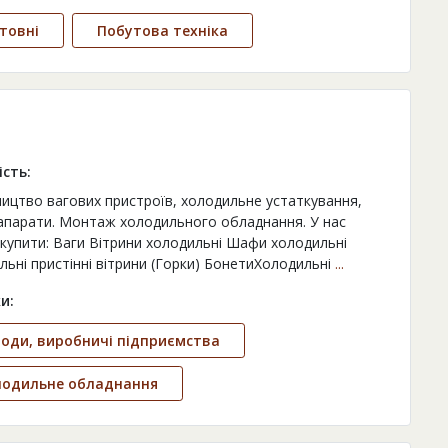
товні
Побутова техніка
ість:
ицтво вагових пристроїв, холодильне устаткування,
 апарати. Монтаж холодильного обладнання. У нас
купити: Ваги Вітрини холодильні Шафи холодильні
льні пристінні вітрини (Горки) БонетиХолодильні
...
и:
оди, виробничі підприємства
лодильне обладнання