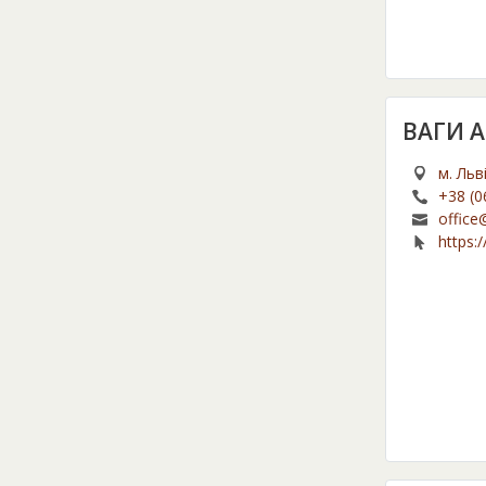
ВАГИ А
м. Льв
+38 (0
office
https:/