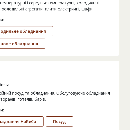
температурні і середньотемпературні, холодильні
, холодильні агрегати, плити електричні, шафи
...
и:
лодильне обладнання
рчове обладнання
ість:
ійний посуд та обладнання. Обслуговуюче обладнання
торанів, готелів, барів.
и:
ладнання HoReCa
Посуд