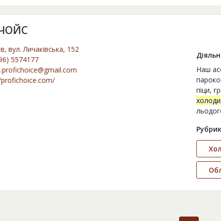
 ЧОЙС
ів, вул. Личаківська, 152
Діяльн
96) 5574177
Наш ас
e.profichoice@gmail.com
парокон
//profichoice.com/
піци, г
холоди
льодог
Рубрик
Хо
Об