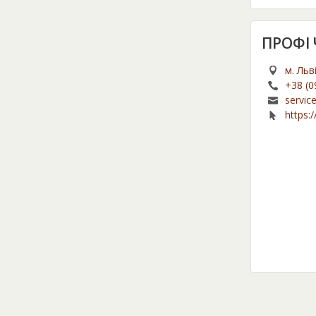
ПРОФІ
м. Льв
+38 (0
servic
https: