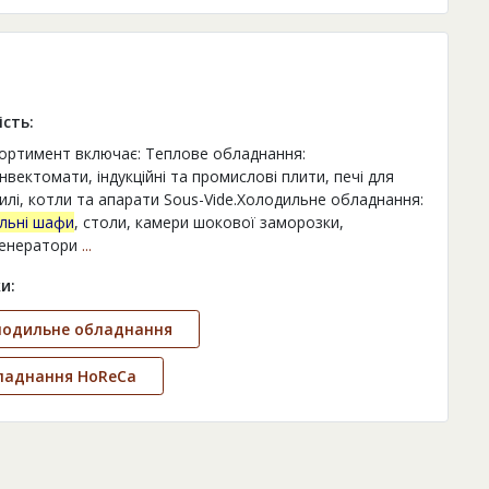
ість:
ортимент включає: Теплове обладнання:
вектомати, індукційні та промислові плити, печі для
рилі, котли та апарати Sous-Vide.Холодильне обладнання:
льні шафи
, столи, камери шокової заморозки,
енератори
...
и:
лодильне обладнання
ладнання HoReCa