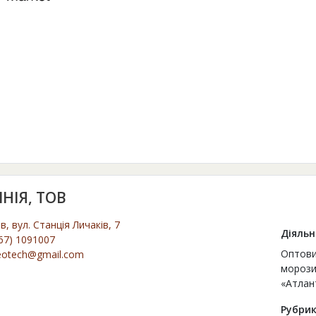
ІНІЯ, ТОВ
ів, вул. Станція Личаків, 7
Діяльн
67) 1091007
Оптови
eotech@gmail.com
морози
«Атлант
Рубрик