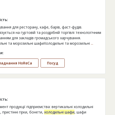
ість:
вання для ресторану, кафе, барів, фаст-фудів.
ізується на гуртовій та роздрібній торгівлі технологічним
анням для закладів громадського харчування.
льні та морозильні шафиХолодильні та морозильні
...
и:
ладнання HoReCa
Посуд
ість:
мент продукції підприємства: вертикальні холодильні
, пристінні гірки, бонети,
холодильні шафи
, шафи