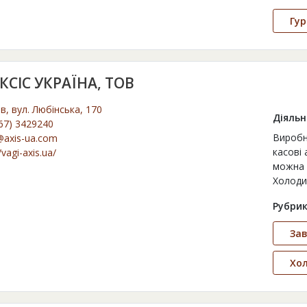
Гур
КСІС УКРАЇНА, ТОВ
ів, вул. Любінська, 170
Діяльн
67) 3429240
Виробн
@axis-ua.com
касові
/vagi-axis.ua/
можна 
Холоди
Рубрик
Зав
Хо