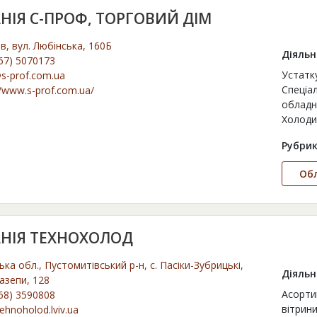
НІЯ С-ПРОФ, ТОРГОВИЙ ДІМ
ів, вул. Любінська, 160Б
Діяльн
67) 5070173
Устатку
s-prof.com.ua
Спеціал
//www.s-prof.com.ua/
обладн
Холоди
Рубрик
Об
НІЯ ТЕХНОХОЛОД
ька обл., Пустомитівський р-н, с. Пасіки-Зубрицькі,
Діяльн
азепи, 128
Асорти
68) 3590808
вітрини
ehnoholod.lviv.ua