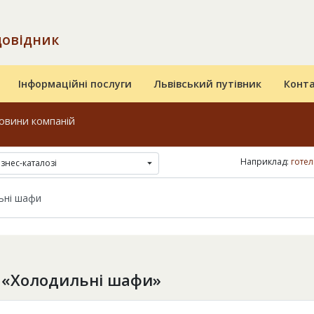
довідник
Інформаційні послуги
Львівський путівник
Конт
овини компаній
Наприклад:
готел
ізнес-каталозі
 «Холодильні шафи»