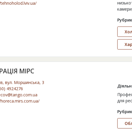
низько
/tehnoholod.lviv.ua/
камери
Рубрик
Хо
Ха
АЦІЯ МІРС
ів, вул. Моршинська, 3
Діяльн
50) 4924276
Профес
ecov@tango.com.ua
для рес
//horeca.mirs.com.ua/
Рубрик
Об