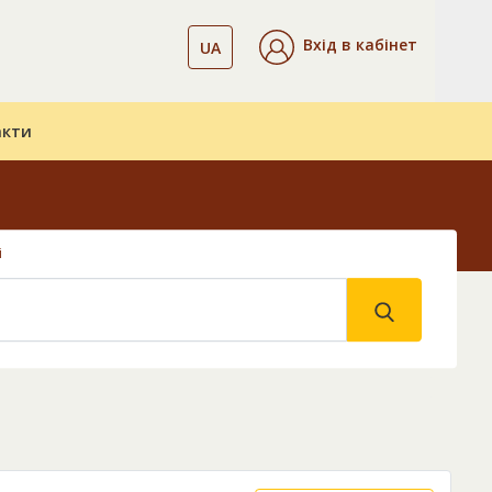
Вхід в кабінет
UA
акти
і