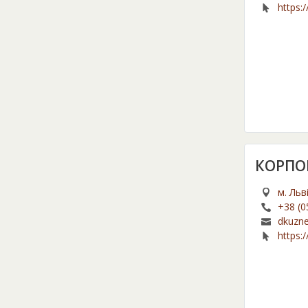
https:/
КОРПОР
м. Льв
+38 (0
dkuzn
https: