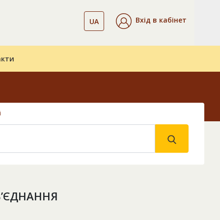
Вхід в кабінет
UA
акти
і
Б’ЄДНАННЯ