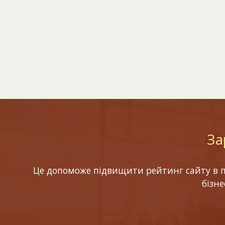
За
Це допоможе підвищити рейтинг сайту в по
бізн