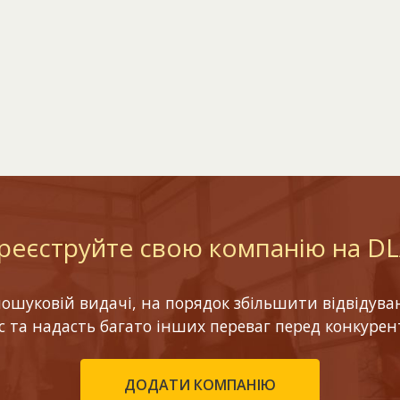
реєструйте свою компанію на D
шуковій видачі, на порядок збільшити відвідуваніс
ес та надасть багато інших переваг перед конкурен
ДОДАТИ КОМПАНІЮ