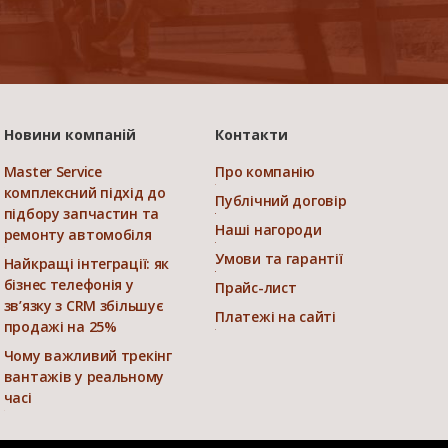
Новини компаній
Контакти
Master Service
Про компанію
комплексний підхід до
Публічний договір
підбору запчастин та
Наші нагороди
ремонту автомобіля
Умови та гарантії
Найкращі інтеграції: як
бізнес телефонія у
Прайс-лист
зв’язку з CRM збільшує
Платежі на сайті
продажі на 25%
Чому важливий трекінг
вантажів у реальному
часі