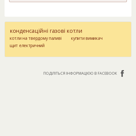
конденсаційні газові котли
котли на твердому паливі
купити вимикач
щит електричний
ПОДІЛІТЬСЯ ІНФОРМАЦІЄЮ В FACEBOOK