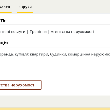
Карта
Відгуки
сть
нгові послуги | Тренінги | Агентства нерухомості
ція
оренда, купівля: квартири, будинки, комерційна нерухоміс
и
ства нерухомості