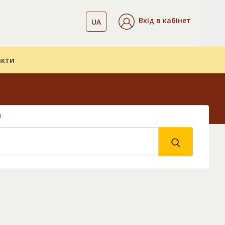
Вхід в кабінет
UA
акти
і