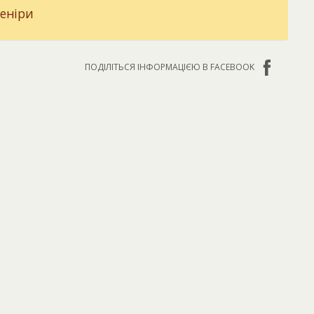
веніри
ПОДІЛІТЬСЯ ІНФОРМАЦІЄЮ В FACEBOOK