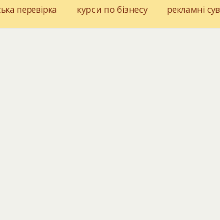
ька перевірка
курси по бізнесу
рекламні су