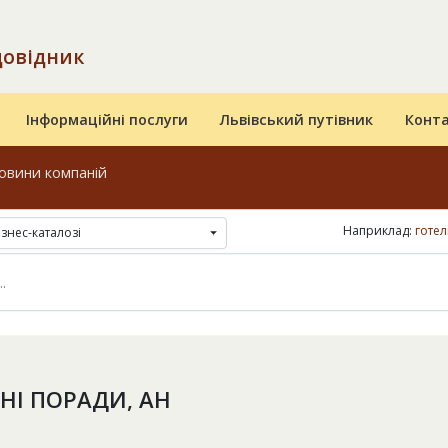
довідник
Інформаційні послуги
Львівський путівник
Конт
овини компаній
Наприклад:
готел
ізнес-каталозі
НІ ПОРАДИ, АН