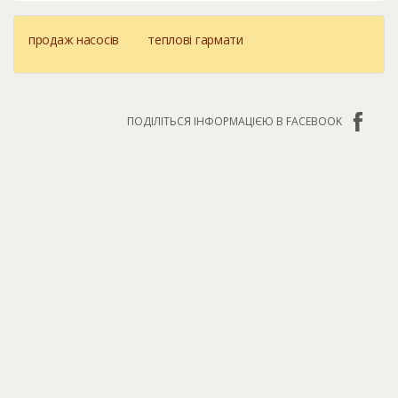
продаж насосів
теплові гармати
ПОДІЛІТЬСЯ ІНФОРМАЦІЄЮ В FACEBOOK