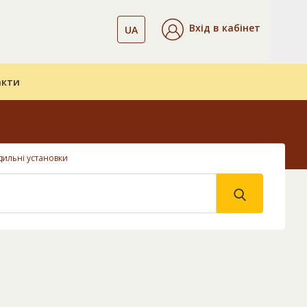
Вхід в кабінет
UA
акти
ильні установки