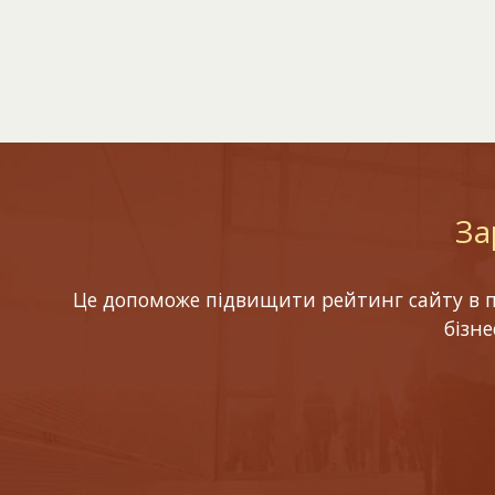
За
Це допоможе підвищити рейтинг сайту в по
бізн