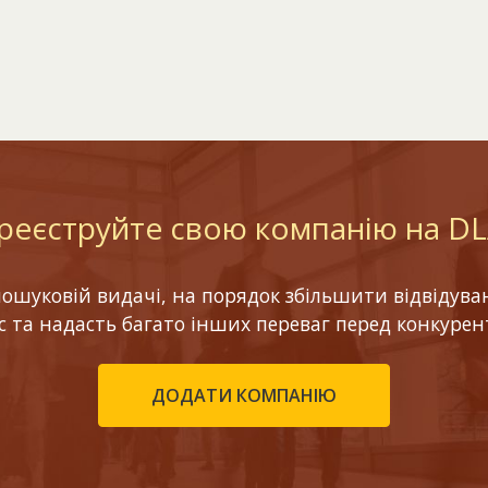
реєструйте свою компанію на D
шуковій видачі, на порядок збільшити відвідуваніс
ес та надасть багато інших переваг перед конкурен
ДОДАТИ КОМПАНІЮ