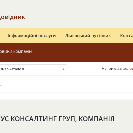
довідник
Інформаційні послуги
Львівський путівник
Конт
овини компаній
Наприклад:
холод
ізнес-каталозі
УС КОНСАЛТИНГ ГРУП, КОМПАНІЯ