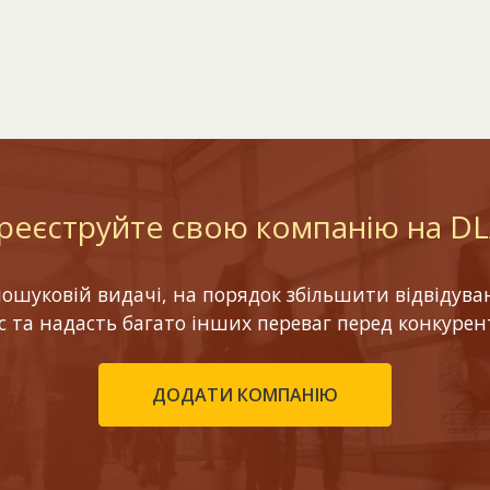
реєструйте свою компанію на D
шуковій видачі, на порядок збільшити відвідуваніс
ес та надасть багато інших переваг перед конкурен
ДОДАТИ КОМПАНІЮ