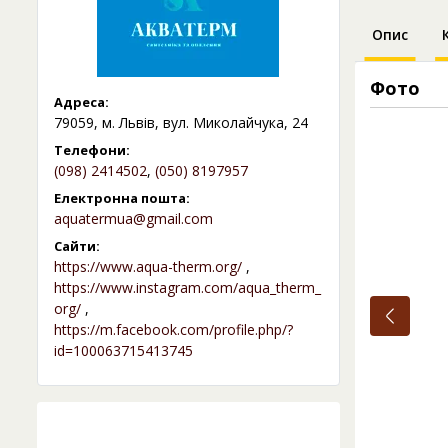
Опис
Фото
Адреса:
79059, м. Львів, вул. Миколайчука, 24
Телефони:
(098) 2414502
,
(050) 8197957
Електронна пошта:
aquatermua@gmail.com
Сайти:
https://www.aqua-therm.org/
,
https://www.instagram.com/aqua_therm_
org/
,
https://m.facebook.com/profile.php/?
id=100063715413745