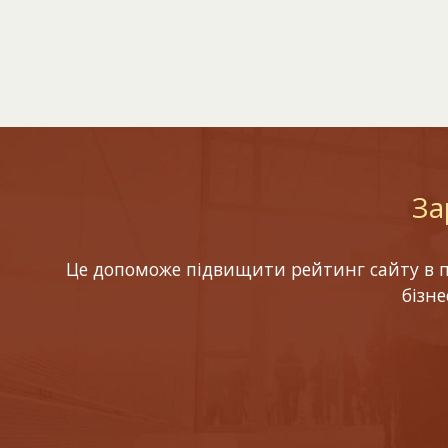
За
Це допоможе підвищити рейтинг сайту в по
бізн