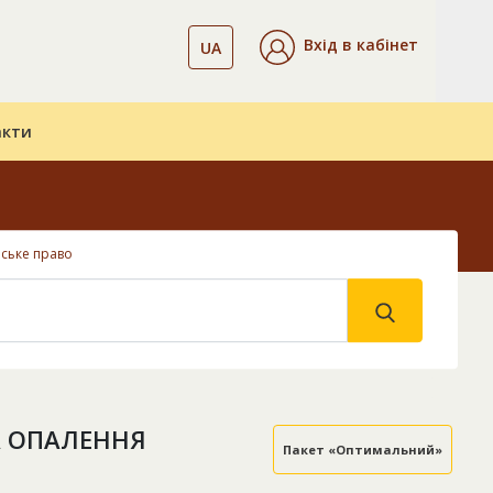
Вхід в кабінет
UA
акти
ське право
А ОПАЛЕННЯ
Пакет «Оптимальний»