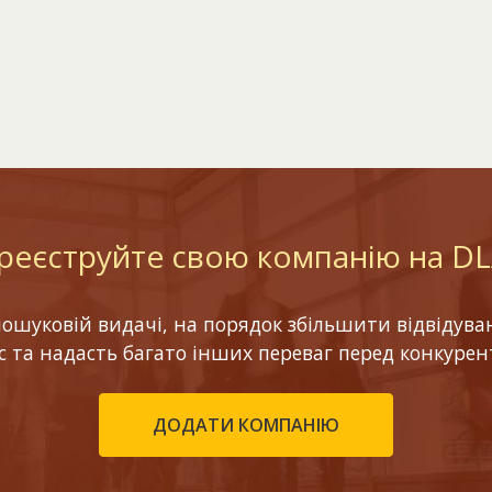
реєструйте свою компанію на D
шуковій видачі, на порядок збільшити відвідуваніс
ес та надасть багато інших переваг перед конкурен
ДОДАТИ КОМПАНІЮ