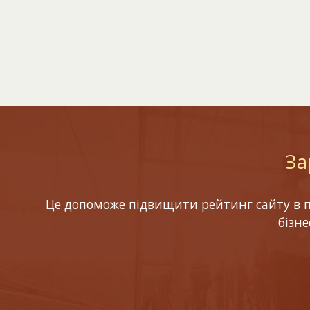
За
Це допоможе підвищити рейтинг сайту в по
бізн