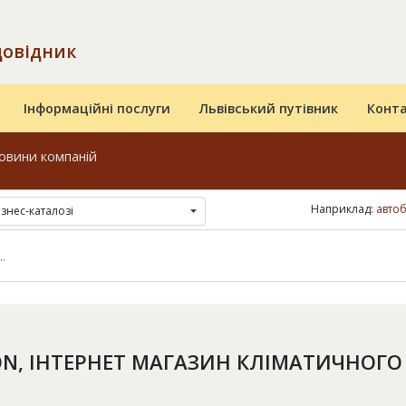
довідник
Інформаційні послуги
Львівський путівник
Конт
овини компаній
Наприклад:
автоб
ізнес-каталозі
N, ІНТЕРНЕТ МАГАЗИН КЛІМАТИЧНОГ