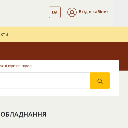
Вхід в кабінет
UA
акти
усні тури по європі
О ОБЛАДНАННЯ