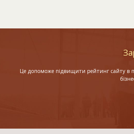
За
Це допоможе підвищити рейтинг сайту в по
бізн