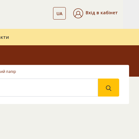
Вхід в кабінет
UA
акти
ий папір