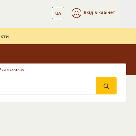
Вхід в кабінет
UA
акти
ки з картону