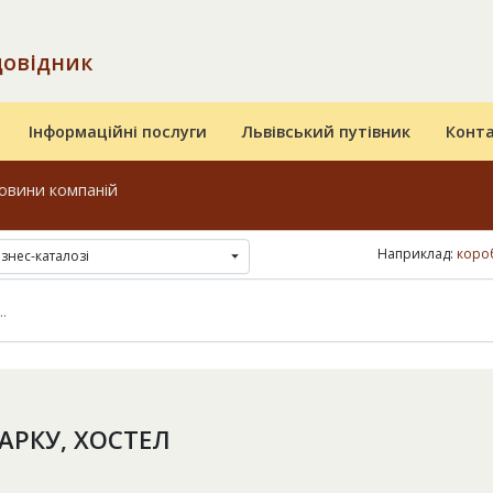
довідник
Інформаційні послуги
Львівський путівник
Конт
овини компаній
Наприклад:
короб
ізнес-каталозі
АРКУ, ХОСТЕЛ