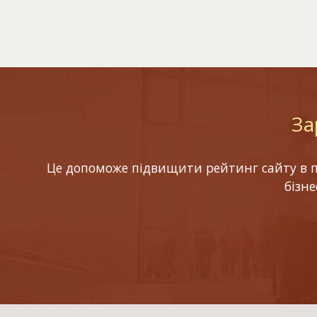
За
Це допоможе підвищити рейтинг сайту в по
бізн