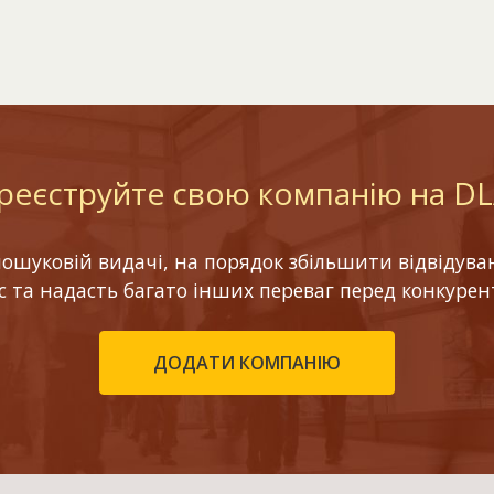
реєструйте свою компанію на D
шуковій видачі, на порядок збільшити відвідуваніс
ес та надасть багато інших переваг перед конкурен
ДОДАТИ КОМПАНІЮ