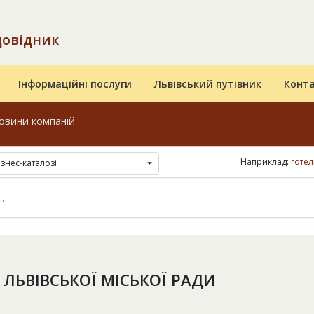
довідник
Інформаційні послуги
Львівський путівник
Конт
овини компаній
Наприклад:
готел
ізнес-каталозі
 ЛЬВІВСЬКОЇ МІСЬКОЇ РАДИ