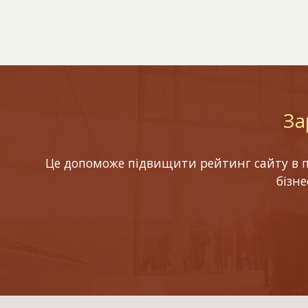
За
Це допоможе підвищити рейтинг сайту в по
бізн