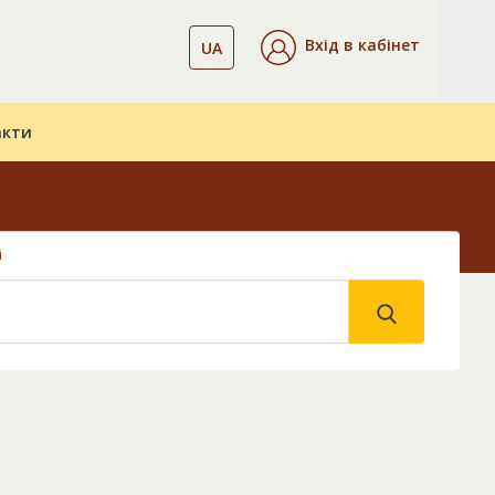
Вхід в кабінет
UA
акти
і