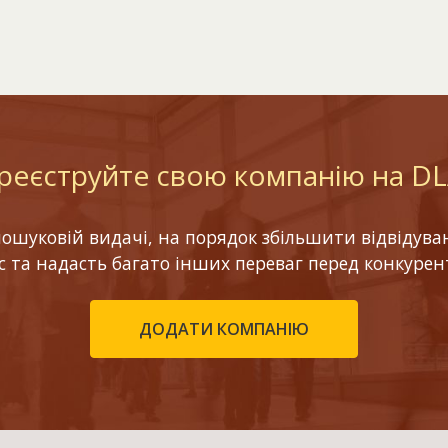
реєструйте свою компанію на D
шуковій видачі, на порядок збільшити відвідуваніс
ес та надасть багато інших переваг перед конкурен
ДОДАТИ КОМПАНІЮ