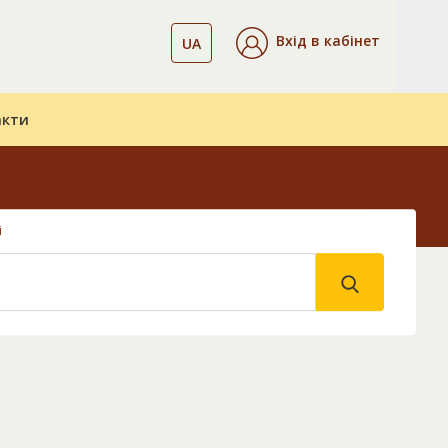
Вхід в кабінет
UA
акти
і