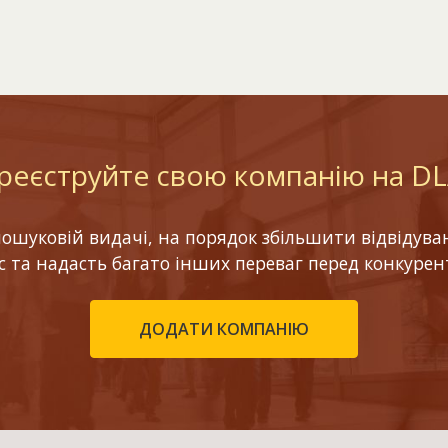
реєструйте свою компанію на D
шуковій видачі, на порядок збільшити відвідуваніс
ес та надасть багато інших переваг перед конкурен
ДОДАТИ КОМПАНІЮ