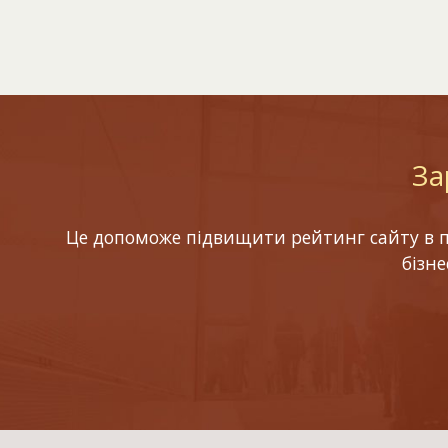
За
Це допоможе підвищити рейтинг сайту в по
бізн