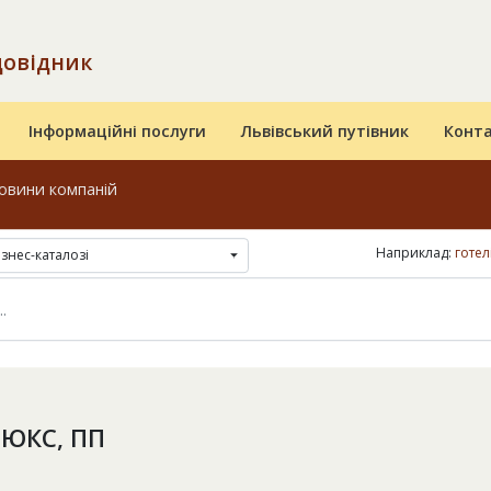
довідник
Інформаційні послуги
Львівський путівник
Конт
овини компаній
Наприклад:
готел
ізнес-каталозі
ЛЮКС, ПП