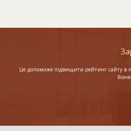
За
Це допоможе підвищити рейтинг сайту в по
бізн