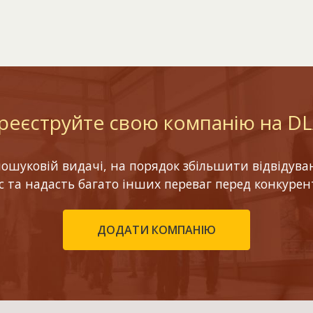
реєструйте свою компанію на D
шуковій видачі, на порядок збільшити відвідуваніс
ес та надасть багато інших переваг перед конкурен
ДОДАТИ КОМПАНІЮ