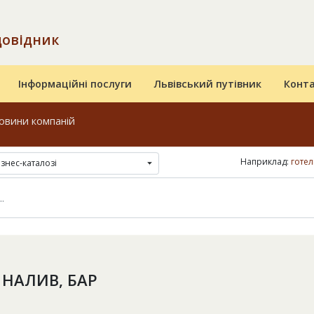
довідник
Інформаційні послуги
Львівський путівник
Конт
овини компаній
Наприклад:
готел
ізнес-каталозі
 НАЛИВ, БАР