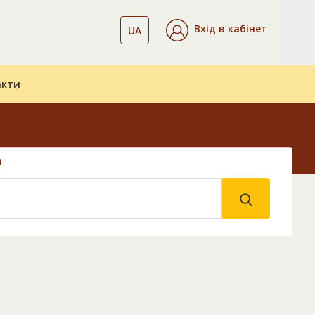
Вхід в кабінет
UA
акти
і