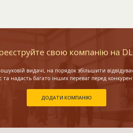
реєструйте свою компанію на D
шуковій видачі, на порядок збільшити відвідуваніс
ес та надасть багато інших переваг перед конкурен
ДОДАТИ КОМПАНІЮ