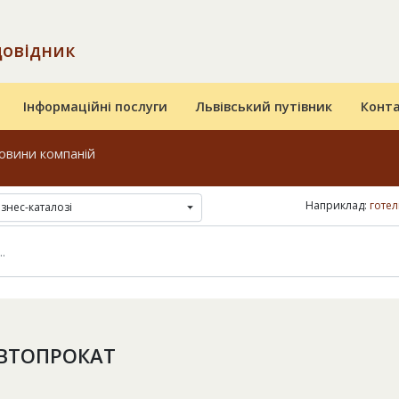
довідник
Інформаційні послуги
Львівський путівник
Конт
овини компаній
Наприклад:
готел
ізнес-каталозі
АВТОПРОКАТ