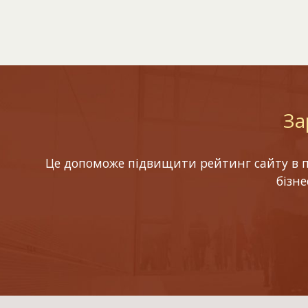
За
Це допоможе підвищити рейтинг сайту в по
бізн