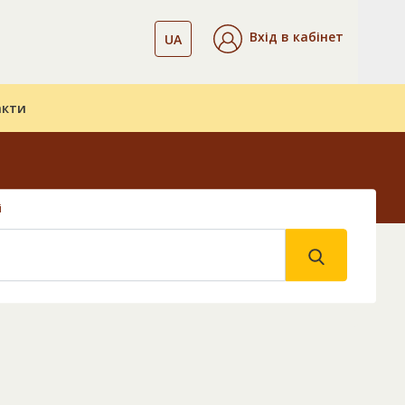
Вхід в кабінет
UA
акти
і