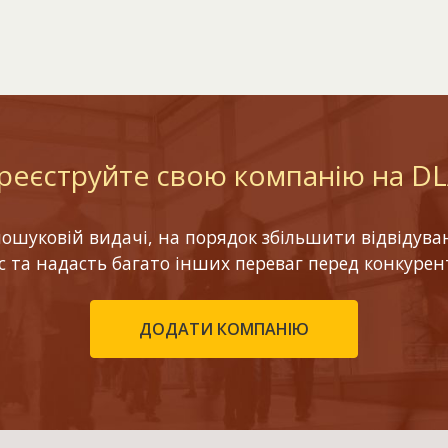
реєструйте свою компанію на D
шуковій видачі, на порядок збільшити відвідуваніс
ес та надасть багато інших переваг перед конкурен
ДОДАТИ КОМПАНІЮ