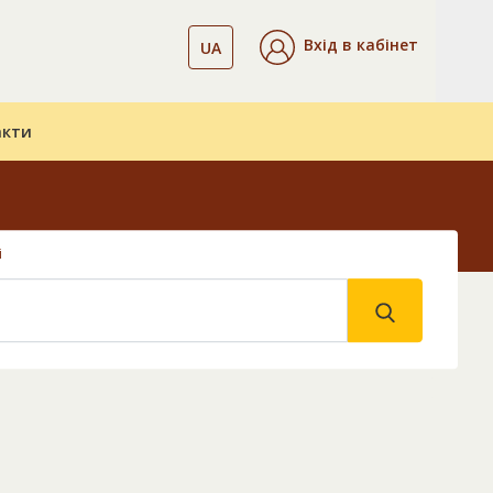
Вхід в кабінет
UA
акти
і