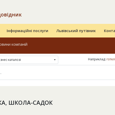
довідник
Інформаційні послуги
Львівський путівник
Конт
овини компаній
Наприклад:
готел
ізнес-каталозі
КА, ШКОЛА-САДОК