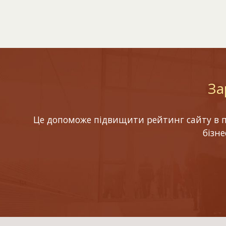
За
Це допоможе підвищити рейтинг сайту в по
бізн