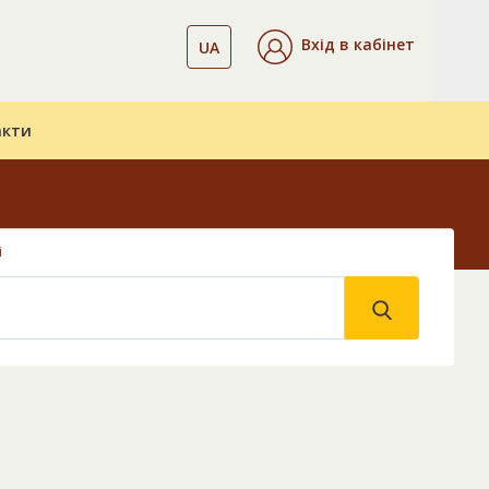
Вхід в кабінет
UA
акти
і