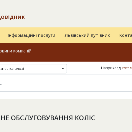
довідник
Інформаційні послуги
Львівський путівник
Конт
овини компаній
Наприклад:
готел
ізнес-каталозі
ЧНЕ ОБСЛУГОВУВАННЯ КОЛІС