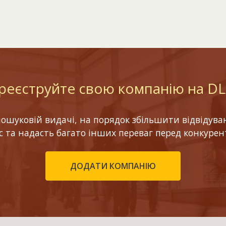
реєструйте свою компанію на D
шуковій видачі, на порядок збільшити відвідуваніс
ес та надасть багато інших переваг перед конкурен
ДОДАТИ КОМПАНІЮ