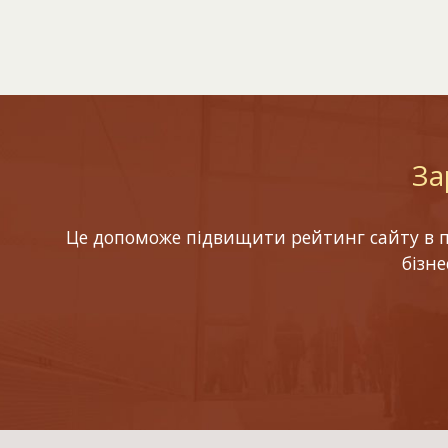
За
Це допоможе підвищити рейтинг сайту в по
бізн