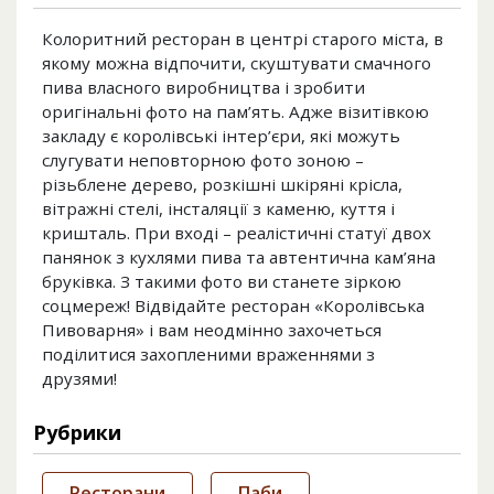
Колоритний ресторан в центрі старого міста, в
якому можна відпочити, скуштувати смачного
пива власного виробництва і зробити
оригінальні фото на пам’ять. Адже візитівкою
закладу є королівські інтер’єри, які можуть
слугувати неповторною фото зоною –
різьблене дерево, розкішні шкіряні крісла,
вітражні стелі, інсталяції з каменю, куття і
кришталь. При вході – реалістичні статуї двох
панянок з кухлями пива та автентична кам’яна
бруківка. З такими фото ви станете зіркою
соцмереж! Відвідайте ресторан «Королівська
Пивоварня» і вам неодмінно захочеться
поділитися захопленими враженнями з
друзями!
Рубрики
Ресторани
Паби