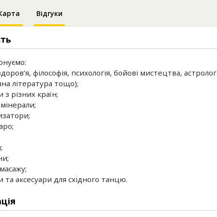
Карта
Відгуки
сть
онуємо:
здоров’я, філософія, психологія, бойові мистецтва, астролог
на література тощо);
и з різних країн;
 мінерали;
изатори;
аро;
;
ни;
 масажу;
и та аксесуари для східного танцю.
ція