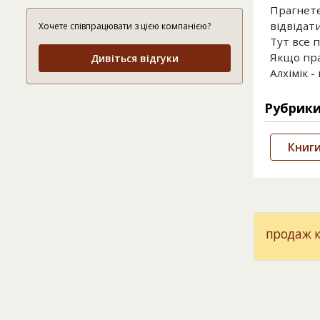
Прагнете
відвідати
Хочете співпрацювати з цією компанією?
Тут все п
Якщо пра
Дивіться відгуки
Алхімік -
Рубрик
Книг
продаж 