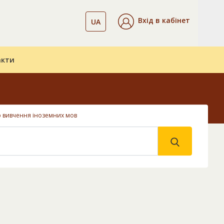
Вхід в кабінет
UA
акти
р вивчення іноземних мов