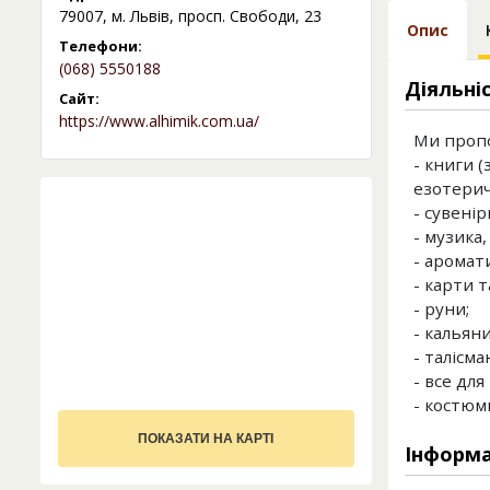
79007, м. Львів, просп. Свободи, 23
Опис
Телефони:
(068) 5550188
Діяльні
Сайт:
https://www.alhimik.com.ua/
Ми проп
- книги (
езотерич
- сувенір
- музика,
- аромат
- карти т
- руни;
- кальяни
- талісма
- все для
- костюм
ПОКАЗАТИ НА КАРТІ
Інформа