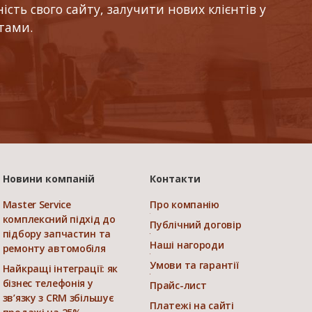
ть свого сайту, залучити нових клієнтів у
тами.
Новини компаній
Контакти
Master Service
Про компанію
комплексний підхід до
Публічний договір
підбору запчастин та
Наші нагороди
ремонту автомобіля
Умови та гарантії
Найкращі інтеграції: як
бізнес телефонія у
Прайс-лист
зв’язку з CRM збільшує
Платежі на сайті