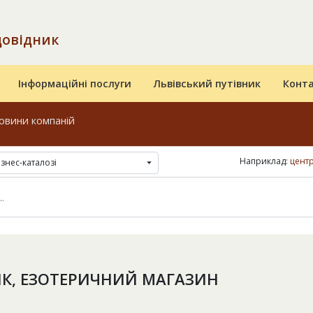
довідник
Інформаційні послуги
Львівський путівник
Конт
овини компаній
Наприклад:
цент
ізнес-каталозі
ІК, ЕЗОТЕРИЧНИЙ МАГАЗИН