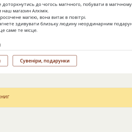
 доторкнутись до чогось магічного, побувати в магічному м
 наш магазин Алхімік.
росочене магією, вона витає в повітрі.
гнете здивувати близьку людину неординарним подарунк
 це саме те місце.
и
и
Сувеніри, подарунки
книг