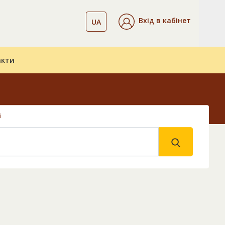
Вхід в кабінет
UA
акти
і