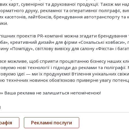
вих карт, сувенірної та друкованої продукції. Також ми на
рматного друку, рекламної та оперативної поліграфії, в
х касетонів, лайтбоксів, брендування автотранспорту та 
мки.
пішних проектів PR-компанії можна згадати брендування
ба», креативний дизайн для фірми «Сокальські ковбаси», 
ину «Помпіду», світлову вивіску для салону «Фієста» і бага
все можливе, щоб сприяти процвітанню бізнесу наших кліє
вуємо нові технології і підходи до реклами та поліграфії.
овуємо ідеї — ми їх продукуємо! Втілення унікальних свіж
ю технічних новинок обов’язково приверне увагу потенц
о» Ваша реклама не залишиться непоміченою!
и
рафія
Рекламні послуги