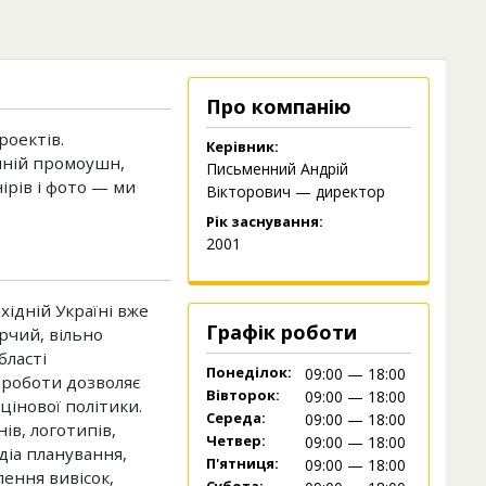
Про компанію
роектів.
Керівник:
шній промоушн,
Письменний Андрій
ірів і фото — ми
Вікторович — директор
Рік заснування:
2001
хідній Україні вже
Графік роботи
рчий, вільно
бласті
Понеділок:
09:00 — 18:00
д роботи дозволяє
Вівторок:
09:00 — 18:00
інової політики.
Середа:
09:00 — 18:00
ів, логотипів,
Четвер:
09:00 — 18:00
діа планування,
П'ятниця:
09:00 — 18:00
ення вивісок,