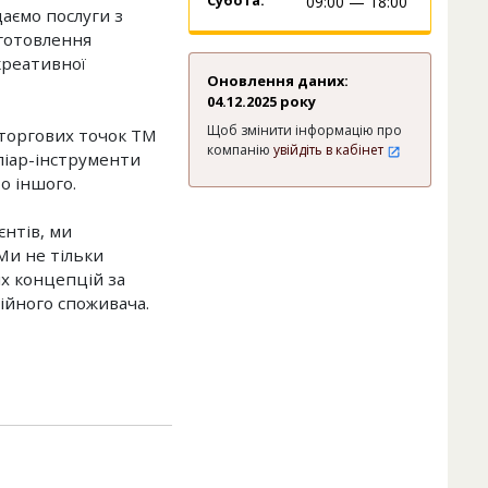
Субота:
09:00 — 18:00
даємо послуги з
иготовлення
креативної
Оновлення даних:
04.12.2025 року
Щоб змінити інформацію про
 торгових точок ТМ
компанію
увійдіть в кабінет
піар-інструменти
то іншого.
нтів, ми
 Ми не тільки
их концепцій за
ійного споживача.