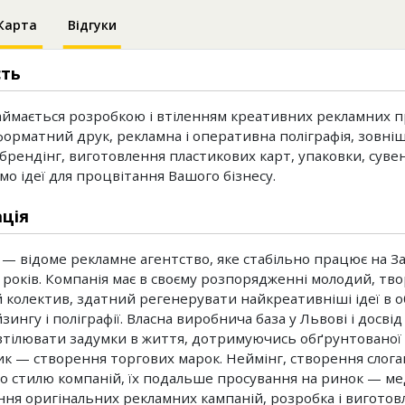
Карта
Відгуки
сть
аймається розробкою і втіленням креативних рекламних п
рматний друк, рекламна і оперативна поліграфія, зовні
 брендінг, виготовлення пластикових карт, упаковки, сувен
мо ідеї для процвітання Вашого бізнесу.
ція
 — відоме рекламне агентство, яке стабільно працює на За
 років. Компанія має в своєму розпорядженні молодий, тво
 колектив, здатний регенерувати найкреативніші ідеї в о
ингу і поліграфії. Власна виробнича база у Львові і досві
тілювати задумки в життя, дотримуючись обґрунтованої ц
к — створення торгових марок. Неймінг, створення слоган
о стилю компаній, їх подальше просування на ринок — ме
ня оригінальних рекламних кампаній, розробка і виготовл