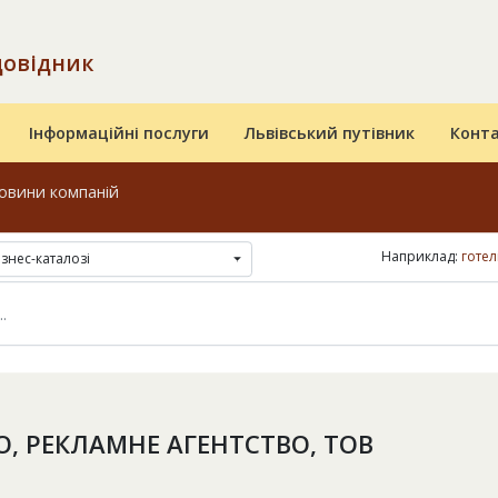
довідник
Інформаційні послуги
Львівський путівник
Конт
овини компаній
Наприклад:
готел
ізнес-каталозі
О, РЕКЛАМНЕ АГЕНТСТВО, ТОВ