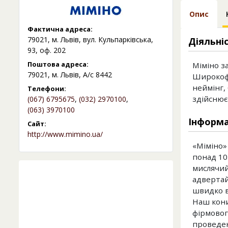
Опис
Фактична адреса:
79021, м. Львів, вул. Кульпарківська,
Діяльні
93, оф. 202
Поштова адреса:
Міміно з
79021, м. Львів, А/с 8442
Широкофо
неймінг,
Телефони:
здійснює
(067) 6795675
,
(032) 2970100
,
(063) 3970100
Інформа
Сайт:
http://www.mimino.ua/
«Міміно»
понад 10
мислячий
адвертайз
швидко в
Наш кони
фірмовог
проведен