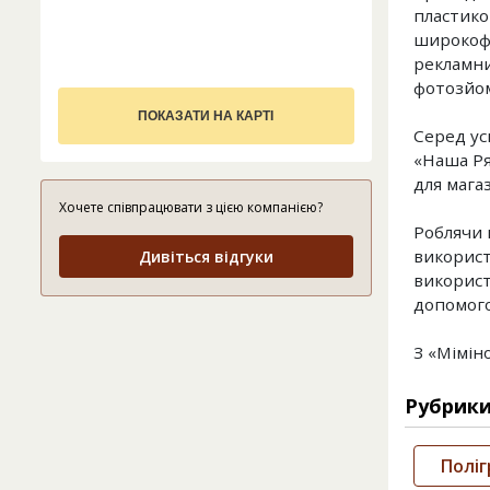
пластико
широкофо
рекламни
фотозйо
ПОКАЗАТИ НА КАРТІ
Серед ус
«Наша Ря
для магаз
Хочете співпрацювати з цією компанією?
Роблячи 
використо
Дивіться відгуки
використ
допомого
З «Мімін
Рубрик
Поліг