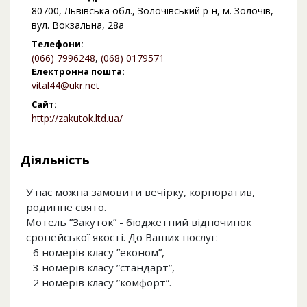
80700, Львівська обл., Золочівський р-н, м. Золочів,
вул. Вокзальна, 28а
Телефони:
(066) 7996248
,
(068) 0179571
Електронна пошта:
vital44@ukr.net
Сайт:
http://zakutok.ltd.ua/
Діяльність
У нас можна замовити вечірку, корпоратив,
родинне свято.
Мотель ”Закуток” - бюджетний відпочинок
єропейської якості. До Ваших послуг:
- 6 номерів класу ”економ”,
- 3 номерів класу ”стандарт”,
- 2 номерів класу ”комфорт”.