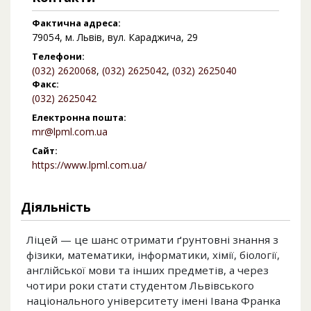
Фактична адреса:
79054, м. Львів, вул. Караджича, 29
Телефони:
(032) 2620068
,
(032) 2625042
,
(032) 2625040
Факс:
(032) 2625042
Електронна пошта:
mr@lpml.com.ua
Сайт:
https://www.lpml.com.ua/
Діяльність
Ліцей — це шанс отримати ґрунтовні знання з
фізики, математики, інформатики, хімії, біології,
англійської мови та інших предметів, а через
чотири роки стати студентом Львівського
національного університету імені Івана Франка