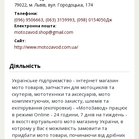
79022, м. Львів, вул. Городоцька, 174
Телефони:
(096) 9506663
,
(063) 3159993
,
(098) 0154050Дж
Електронна пошта:
motozavod.shop@gmail.com
Сайт:
http://www.motozavod.com.ua/
Діяльність
Українське підприємство - інтернет магазин
мото товарів, запчастин для мотоциклів та
скутерів, мототехніки та аксесуарів, мото
комплектуючих, мото захисту, шлемів та
екіпірування (екіпіровки) - «МотоЗавод» працює
в режимі Online - 24 години, 7 днів на тиждень -
в якості віртуального мото магазину України, в
котрому у Вас є можливість замовити та
придбати мото товари, починаючи від дрібних