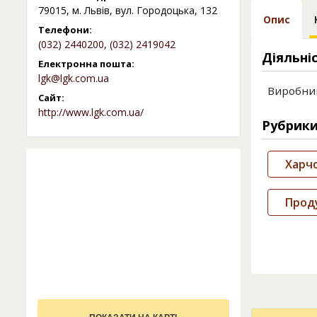
79015, м. Львів, вул. Городоцька, 132
Опис
Телефони:
(032) 2440200
,
(032) 2419042
Діяльні
Електронна пошта:
lgk@lgk.com.ua
Виробниц
Сайт:
http://www.lgk.com.ua/
Рубрик
Харч
Проду