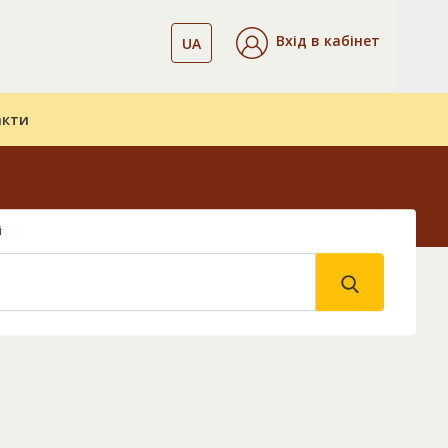
Вхід в кабінет
UA
акти
і