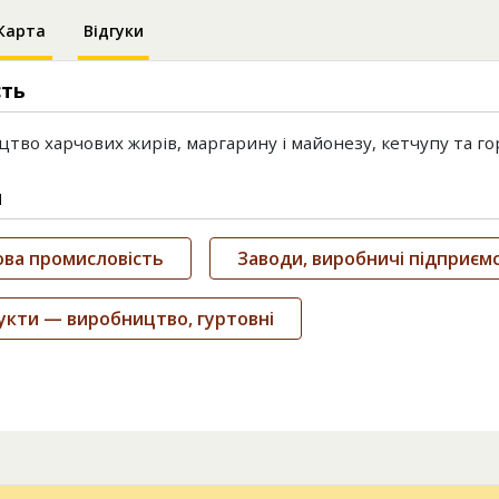
Карта
Відгуки
сть
тво харчових жирів, маргарину і майонезу, кетчупу та го
и
ова промисловість
Заводи, виробничі підприєм
кти — виробництво, гуртовні