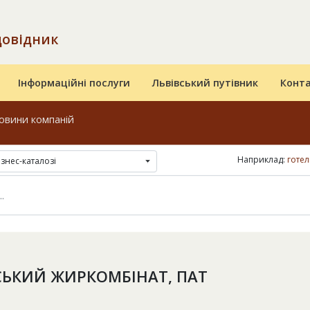
довідник
Інформаційні послуги
Львівський путівник
Конт
овини компаній
Наприклад:
готел
ізнес-каталозі
СЬКИЙ ЖИРКОМБІНАТ, ПАТ