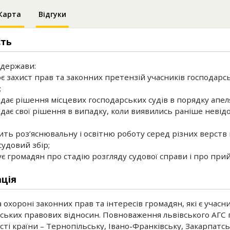
Карта
Відгуки
сть
 держави:
ює захист прав та законних претензій учасників господар
;
ядає рішення місцевих господарських судів в порядку апеля
ядає свої рішення в випадку, коли виявились раніше невід
ить роз’яснювальну і освітню роботу серед різних верств 
судовий збір;
ує громадян про стадію розгляду судової справи і про при
ція
а охороні законних прав та інтересів громадян, які є учасн
ських правових відносин. Повноваження львівського АГ
сті країни – Тернопільську, Івано-Франківську, Закарпатсь