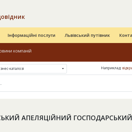
довідник
Інформаційні послуги
Львівський путівник
Конт
овини компаній
Наприклад:
відкр
ізнес-каталозі
СЬКИЙ АПЕЛЯЦІЙНИЙ ГОСПОДАРСЬКИЙ