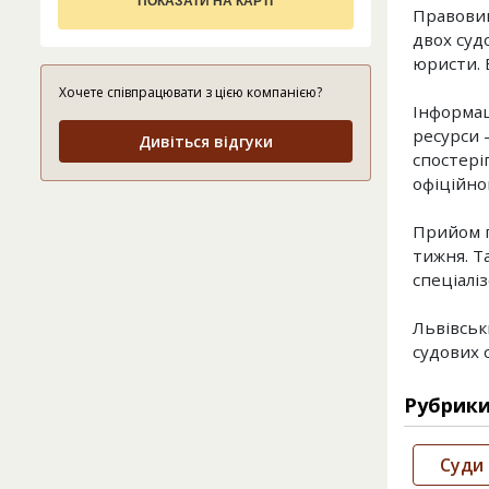
ПОКАЗАТИ НА КАРТІ
Правовий 
двох судо
юристи. 
Хочете співпрацювати з цією компанією?
Інформац
ресурси –
Дивіться відгуки
спостеріг
офіційно
Прийом г
тижня. Т
спеціалі
Львівськ
судових 
Рубрик
Суди