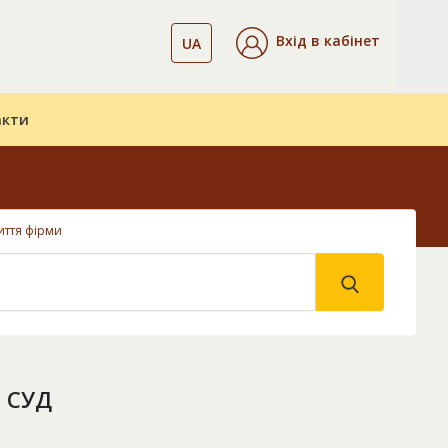
Вхід в кабінет
UA
акти
иття фірми
 СУД