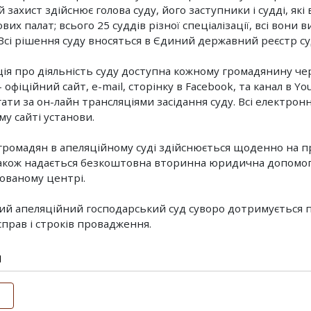
захист здійснює голова суду, його заступники і судді, які
вих палат; всього 25 суддів різної спеціалізації, всі вони 
Всі рішення суду вносяться в Єдиний державний реєстр с
ія про діяльність суду доступна кожному громадянину че
 офіційний сайт, е-mail, сторінку в Facebook, та канал в Y
ати за он-лайн трансляціями засідання суду. Всі електронн
му сайті установи.
ромадян в апеляційному суді здійснюється щоденно на п
акож надається безкоштовна вторинна юридична допомог
зованому центрі.
ий апеляційний господарський суд суворо дотримується 
справ і строків провадження.
и