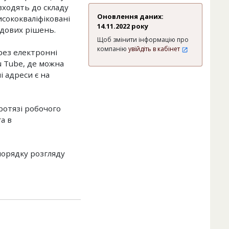
 входять до складу
Оновлення даних:
висококваліфіковані
14.11.2022 року
удових рішень.
Щоб змінити інформацію про
компанію
увійдіть в кабінет
рез електронні
ou Tube, де можна
і адреси є на
ротязі робочого
а в
порядку розгляду