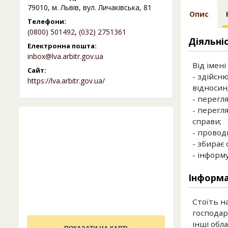
79010, м. Львів, вул. Личаківська, 81
Опис
Телефони:
(0800) 501492
,
(032) 2751361
Діяльні
Електронна пошта:
inbox@lva.arbitr.gov.ua
Від імені
Сайт:
- здійсн
https://lva.arbitr.gov.ua/
відносин
- перегл
- перегл
справи;
- провод
- збирає 
- інформ
Інформа
Стоїть н
господар
інші обла