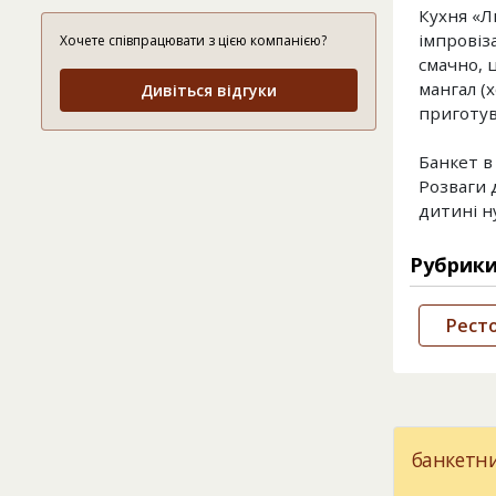
Кухня «Л
імпровіза
Хочете співпрацювати з цією компанією?
смачно, 
мангал (
Дивіться відгуки
приготув
Банкет в
Розваги 
дитині н
Рубрик
Рест
банкетни