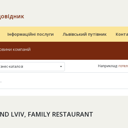
довідник
Інформаційні послуги
Львівський путівник
Конт
овини компаній
Наприклад:
готел
ізнес-каталозі
ND LVIV, FAMILY RESTAURANT