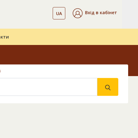
Вхід в кабінет
UA
акти
і