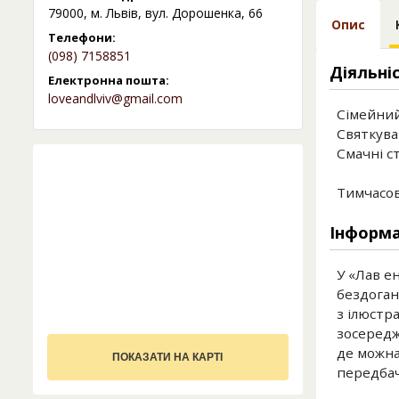
79000, м. Львів, вул. Дорошенка, 66
Опис
Телефони:
(098) 7158851
Діяльні
Електронна пошта:
loveandlviv@gmail.com
Сімейний
Святкува
Смачні ст
Тимчасов
Інформа
У «Лав ен
бездоган
з ілюстр
зосередже
де можна
ПОКАЗАТИ НА КАРТІ
передбаче