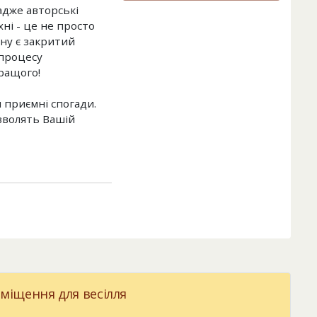
адже авторські
хні - це не просто
ну є закритий
 процесу
ращого!
 приємні спогади.
озволять Вашій
міщення для весілля