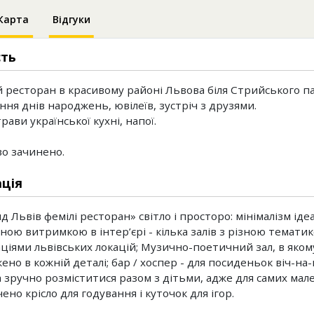
Карта
Відгуки
сть
 ресторан в красивому районі Львова біля Стрийського па
ння днів народжень, ювілеїв, зустріч з друзями.
рави української кухні, напої.
о зачинено.
ція
д Львів фемілі ресторан» світло і просторо: мінімалізм ід
ною витримкою в інтер’єрі - кілька залів з різною темати
аціями львівських локацій; Музично-поетичний зал, в яком
но в кожній деталі; бар / хоспер - для посиденьок віч-на-в
 зручно розміститися разом з дітьми, адже для самих мал
но крісло для годування і куточок для ігор.