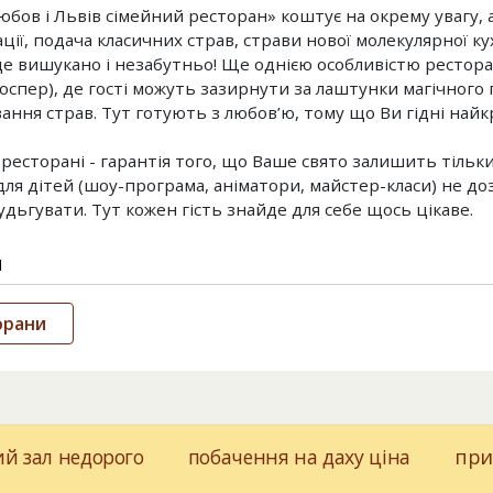
юбов і Львів сімейний ресторан» коштує на окрему увагу, 
ції, подача класичних страв, страви нової молекулярної ку
це вишукано і незабутньо! Ще однією особливістю рестора
хоспер), де гості можуть зазирнути за лаштунки магічного
ання страв. Тут готують з любов’ю, тому що Ви гідні найк
 ресторані - гарантія того, що Ваше свято залишить тільки
для дітей (шоу-програма, аніматори, майстер-класи) не д
удьгувати. Тут кожен гість знайде для себе щось цікаве.
и
орани
й зал недорого
побачення на даху ціна
при