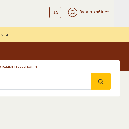
Вхід в кабінет
UA
акти
нсаційні газові котли