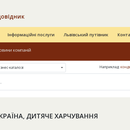
довідник
Інформаційні послуги
Львівський путівник
Конт
овини компаній
Наприклад:
конде
ізнес-каталозі
УКРАЇНА, ДИТЯЧЕ ХАРЧУВАННЯ