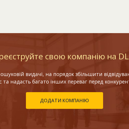
реєструйте свою компанію на D
шуковій видачі, на порядок збільшити відвідуваніс
ес та надасть багато інших переваг перед конкурен
ДОДАТИ КОМПАНІЮ