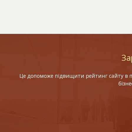
За
Це допоможе підвищити рейтинг сайту в по
бізн