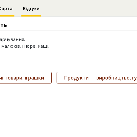
Карта
Відгуки
сть
арчування.
малюків. Пюре, каші.
и
і товари, іграшки
Продукти — виробництво, гу