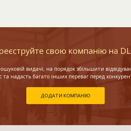
реєструйте свою компанію на D
шуковій видачі, на порядок збільшити відвідуваніс
ес та надасть багато інших переваг перед конкурен
ДОДАТИ КОМПАНІЮ