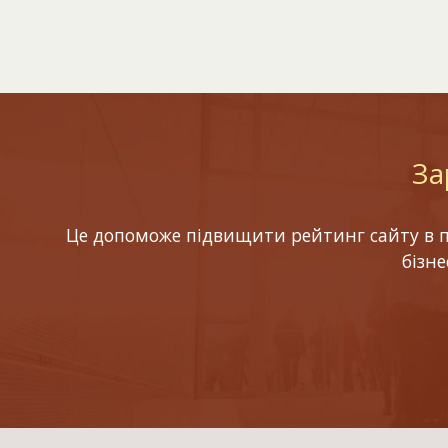
За
Це допоможе підвищити рейтинг сайту в по
бізн