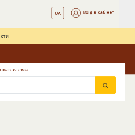
Вхід в кабінет
UA
акти
а поліетиленова