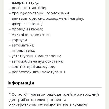
- джерела звуку;
- реле і контактори;
- трансформатори і сердечники;
- вентилятори, сис. охолоджен. і нагріву;
- джерела енергії;
- проводи і кабелі;
- механічні елементи;
- корпуси;
- автоматика;
- пневматика;
- устаткування майстерень;
- автомобільна аудіосистема;
- комп’ютерні аксесуари;
- робототехніка і макетування.
Інформація
”Юстас-К” - магазин радіодеталей, міжнародний
дистриб’ютор електронних та
електротехнічних компонентів, цехового