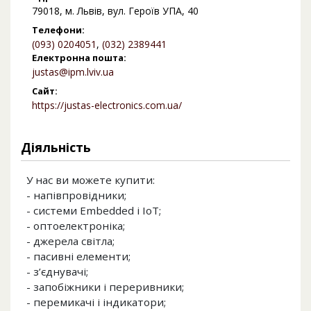
79018, м. Львів, вул. Героїв УПА, 40
Телефони:
(093) 0204051
,
(032) 2389441
Електронна пошта:
justas@ipm.lviv.ua
Сайт:
https://justas-electronics.com.ua/
Діяльність
У нас ви можете купити:
- напівпровідники;
- системи Embedded i IoT;
- оптоелектроніка;
- джерела світла;
- пасивні елементи;
- з’єднувачі;
- запобіжники і переривники;
- перемикачі і індикатори;