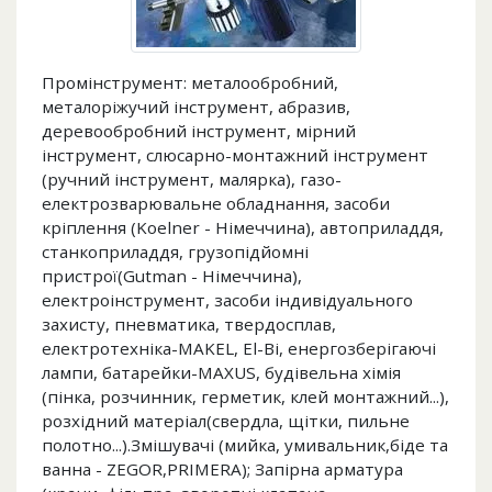
Промінструмент: металообробний,
металоріжучий інструмент, абразив,
деревообробний інструмент, мірний
інструмент, слюсарно-монтажний інструмент
(ручний інструмент, малярка), газо-
електрозварювальне обладнання, засоби
кріплення (Koelner - Німеччина), автоприладдя,
станкоприладдя, грузопідйомні
пристрої(Gutman - Німеччина),
електроінструмент, засоби індивідуального
захисту, пневматика, твердосплав,
електротехніка-MAKEL, El-Bi, енергозберігаючі
лампи, батарейки-MAXUS, будівельна хімія
(пінка, розчинник, герметик, клей монтажний...),
розхідний матеріал(свердла, щітки, пильне
полотно...).Змішувачі (мийка, умивальник,біде та
ванна - ZEGOR,PRIMERA); Запірна арматура