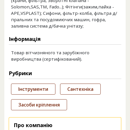
(крани, фільтра, зворотні клапана -
Solomon,SAS,TM, Fado...); Фітінги(зажим,пайка -
APE,VSPLAST); Сифони, фільтр-колба, фільтра д/
пральних та посудомиючих машин, гофра,
заливна система д/бачка унітазу;
Інформація
Товар вітчизняного та зарубіжного
виробництва (сертифікований).
Рубрики
Інструменти
Сантехніка
Засоби кріплення
Про компанію