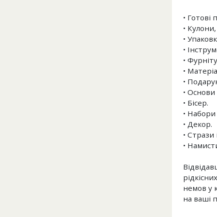
• Готові 
• Кулони,
• Упаковк
• Інструм
• Фурніту
• Матеріа
• Подару
• Основи 
• Бісер.
• Набори 
• Декор.
• Стрази 
• Намист
Відвідавш
рідкісни
немов у 
на ваші 