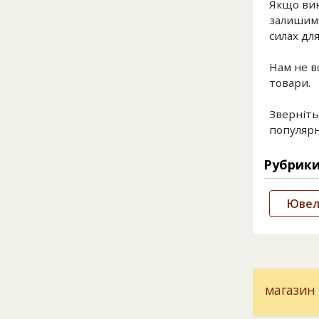
Якщо вин
залишимо
силах для
Нам не в
товари.
Зверніть
популярн
Рубрик
Ювелі
магазин 