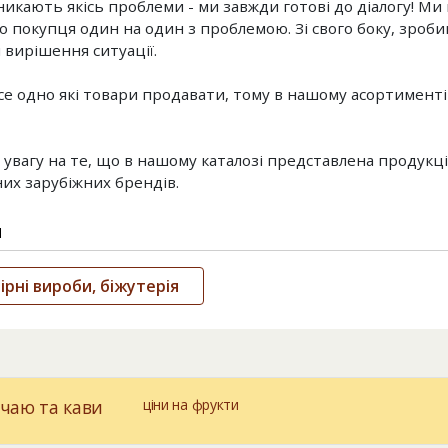
икають якісь проблеми - ми завжди готові до діалогу! Ми 
 покупця один на один з проблемою. Зі свого боку, зроби
 вирішення ситуації.
се одно які товари продавати, тому в нашому асортименті
 увагу на те, що в нашому каталозі представлена ​​продукці
их зарубіжних брендів.
и
рні вироби, біжутерія
чаю та кави
ціни на фрукти