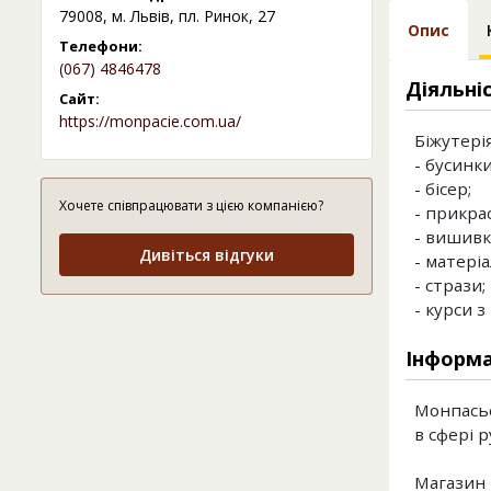
79008, м. Львів, пл. Ринок, 27
Опис
Телефони:
(067) 4846478
Діяльні
Сайт:
https://monpacie.com.ua/
Біжутері
- бусинки
- бісер;
Хочете співпрацювати з цією компанією?
- прикрас
- вишивк
Дивіться відгуки
- матеріа
- стрази;
- курси 
Інформа
Монпасьє
в сфері р
Магазин 