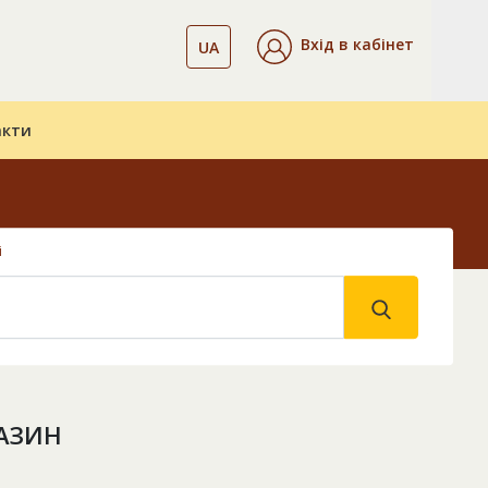
Вхід в кабінет
UA
акти
і
ГАЗИН