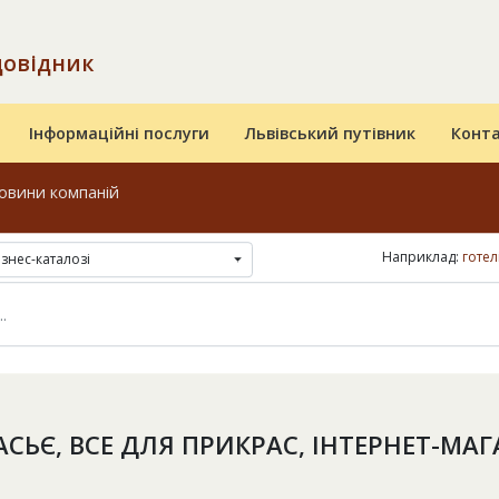
довідник
Інформаційні послуги
Львівський путівник
Конт
овини компаній
Наприклад:
готел
ізнес-каталозі
СЬЄ, ВСЕ ДЛЯ ПРИКРАС, ІНТЕРНЕТ-МА