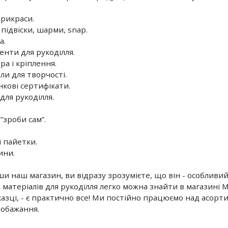
прикраси.
 підвіски, шарми, snap.
а.
енти для рукоділля.
ра і кріплення.
ли для творчості.
нкові сертифікати.
для рукоділля.
”зроби сам”.
і пайетки.
ини.
и наш магазин, ви відразу зрозумієте, що він - особливий.
х матеріалів для рукоділля легко можна знайти в магазині М
казці, - є практично все! Ми постійно працюємо над асорт
побажання.