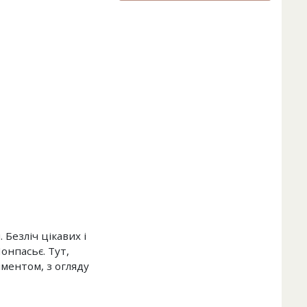
 Безліч цікавих і
онпасьє. Тут,
иментом, з огляду