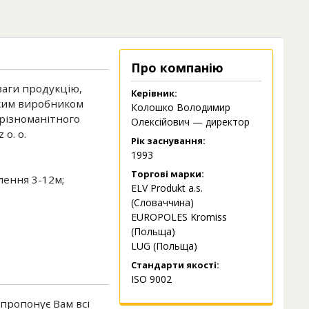
Про компанію
ваги продукцію,
Керівник:
ким виробником
Колошко Володимир
різноманітного
Олексійович — директор
o. o.
Рік заснування:
1993
Торгові марки:
тлення 3-12м;
ELV Produkt a.s.
(Словаччина)
EUROPOLES Kromiss
(Польща)
LUG (Польща)
Стандарти якості:
ISO 9002
пропонує Вам всі