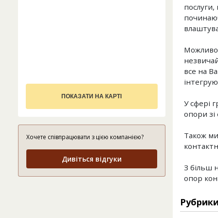
послуги, 
починаюч
влаштува
Можливос
незвичай
все на В
інтегрую
ПОКАЗАТИ НА КАРТІ
У сфері 
опори зі
Також ми
Хочете співпрацювати з цією компанією?
контактн
Дивіться відгуки
З більш 
опор кон
Рубрик