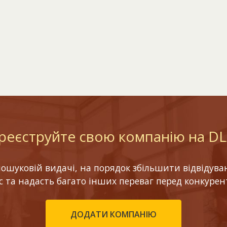
реєструйте свою компанію на D
шуковій видачі, на порядок збільшити відвідуваніс
ес та надасть багато інших переваг перед конкурен
ДОДАТИ КОМПАНІЮ