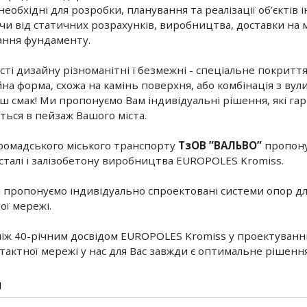
необхідні для розробки, планування та реалізації об’єктів 
и від статичних розрахунків, виробництва, доставки на м
ння фундаменту.
ті дизайну різноманітні і безмежні - спеціальне покриття
на форма, схожа на камінь поверхня, або комбінація з вул
аш смак! Ми пропонуємо Вам індивідуальні рішення, які га
ться в пейзаж Вашого міста.
громадського міського транспорту
ТзОВ ”ВАЛЬВО”
пропону
 сталі і залізобетону виробництва EUROPOLES Kromiss.
 пропонуємо індивідуально спроектовані системи опор дл
ої мережі.
ніж 40-річним досвідом EUROPOLES Kromiss у проектуванн
тактної мережі у нас для Вас завжди є оптимальне рішення
и