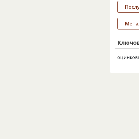
Посл
Метал
Ключов
оцинкова