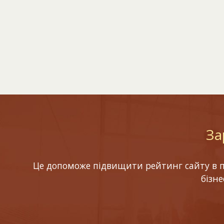
За
Це допоможе підвищити рейтинг сайту в по
бізн