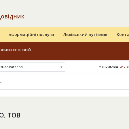
довідник
Інформаційні послуги
Львівський путівник
Конт
овини компаній
Наприклад:
сист
ізнес-каталозі
О, ТОВ