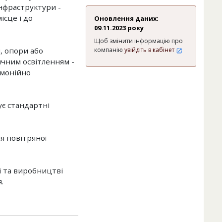
інфраструктури -
ісце і до
Оновлення даних:
09.11.2023 року
Щоб змінити інформацію про
, опори або
компанію
увійдіть в кабінет
ичним освітленням -
рмонійно
є стандартні
я повітряної
і та виробництві
.