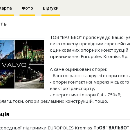
Карта
Фото
Відгуки
сть
ТОВ ”ВАЛЬВО” пропонує до Вашої у
виготовлену провідним європейсь
оцинкованих опорних конструкцій 
призначення Europoles Kromiss Sp. z 
А саме оцинковані опори:
- багатогранні та круглі опори осві
- опори контактної мережі міського
електротранспорту;
- енергетичні опори 0,4 - 750кВ;
 флагштоки, опори рекламних конструкцій, тощо.
ція
середньої підтримки EUROPOLES Kromiss
ТзОВ ”ВАЛЬВО”