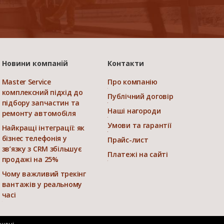
Новини компаній
Контакти
Master Service
Про компанію
комплексний підхід до
Публічний договір
підбору запчастин та
Наші нагороди
ремонту автомобіля
Умови та гарантії
Найкращі інтеграції: як
бізнес телефонія у
Прайс-лист
зв’язку з CRM збільшує
Платежі на сайті
продажі на 25%
Чому важливий трекінг
вантажів у реальному
часі