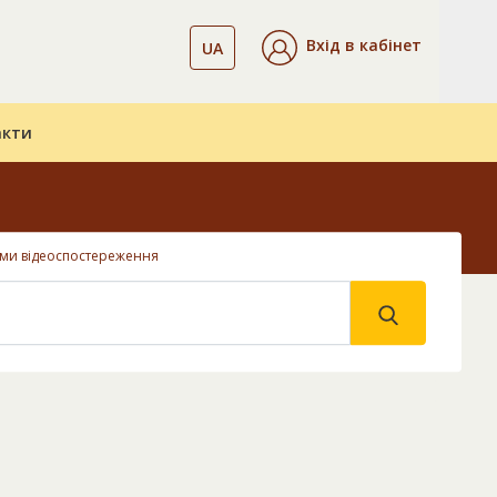
Вхід в кабінет
UA
акти
еми відеоспостереження