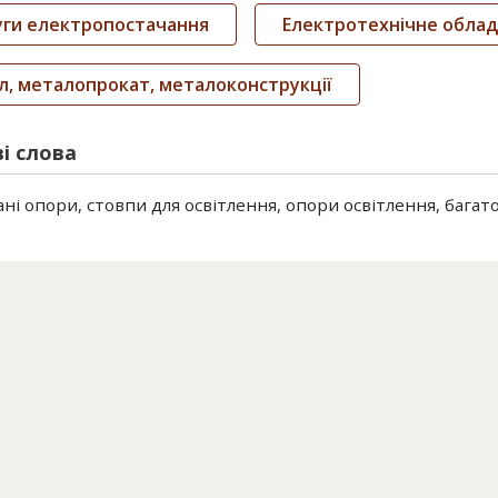
уги електропостачання
Електротехнічне обла
, металопрокат, металоконструкції
і слова
ні опори, стовпи для освітлення, опори освітлення, багат