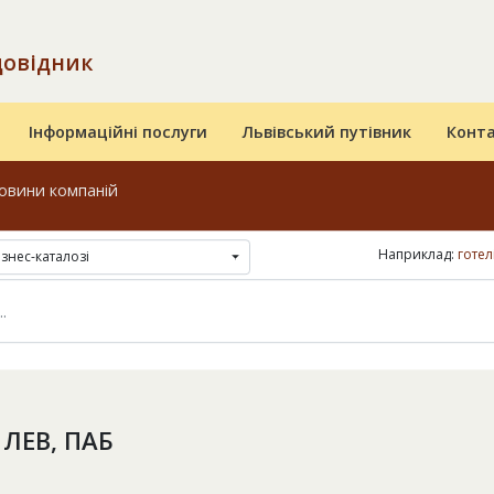
довідник
Інформаційні послуги
Львівський путівник
Конт
овини компаній
Наприклад:
готел
ізнес-каталозі
ЛЕВ, ПАБ