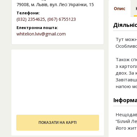
79008, м. Львів, вул. Лесі Українки, 15
Опис
Телефони:
(032) 2354625
,
(067) 6755123
Діяльні
Електронна пошта:
whitelion.lviv@gmail.com
Тут можн
Особливо
Також сп
з картопл
двох. За
Завітавш
напою мо
Інформа
Нещодавно
“Білий Л
ПОКАЗАТИ НА КАРТІ
його жит