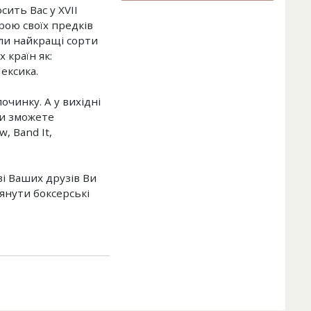
ить Вас у XVII
рою своїх предків
али найкращі сорти
 країн як:
Мексика.
очинку. А у вихідні
 Ви зможете
, Band It,
ві Ваших друзів Ви
янути боксерські