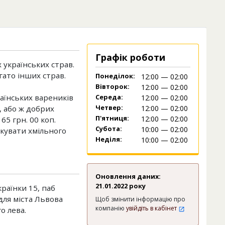
Графік роботи
українських страв.
гато інших страв.
Понеділок:
12:00 — 02:00
Вівторок:
12:00 — 02:00
аїнських вареників
Середа:
12:00 — 02:00
Четвер:
х, або ж добрих
12:00 — 02:00
П'ятниця:
12:00 — 02:00
5 грн. 00 коп.
Субота:
10:00 — 02:00
акувати хмільного
Неділя:
10:00 — 02:00
Оновлення даних:
21.01.2022 року
країнки 15, паб
для міста Львова
Щоб змінити інформацію про
компанію
увійдіть в кабінет
о лева.