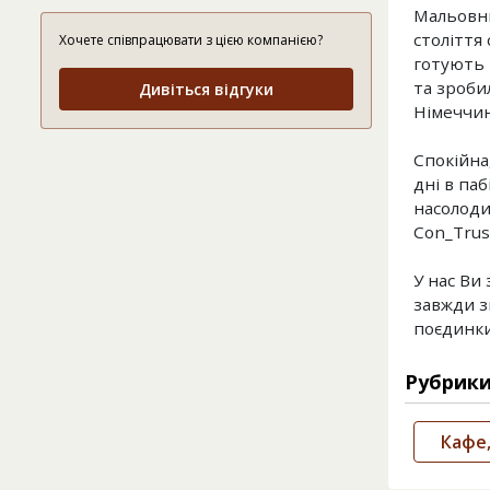
Мальовни
століття
Хочете співпрацювати з цією компанією?
готують 
та зробил
Дивіться відгуки
Німеччина
Спокійна
дні в паб
насолодит
Con_Trust
У нас Ви 
завжди з
поєдинки
Рубрик
Кафе,