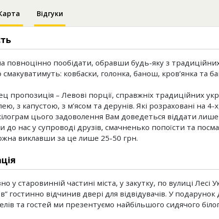
Карта
Відгуки
сть
а повноцінно пообідати, обравши будь-яку з традиційних 
 смакуватимуть: ковбаски, голонка, банош, кров’янка та ба
ец пропозиція – Левові порції, справжніх традиційних укр
ею, з капустою, з м’ясом та дерунів. Які розраховані на 4-
 кілограм цього задоволення Вам доведеться віддати лише 6
и до нас у супроводі друзів, смачненько попоїсти та посм
жна виклавши за це лише 25-50 грн.
ція
 у старовинній частині міста, у закутку, по вулиці Лесі У
ев” гостинно відчинив двері для відвідувачів. У подарунок 
елів та гостей ми презентуємо найбільшого сидячого білог