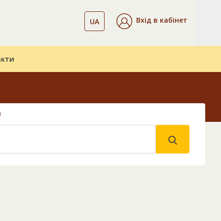
Вхід в кабінет
UA
акти
і