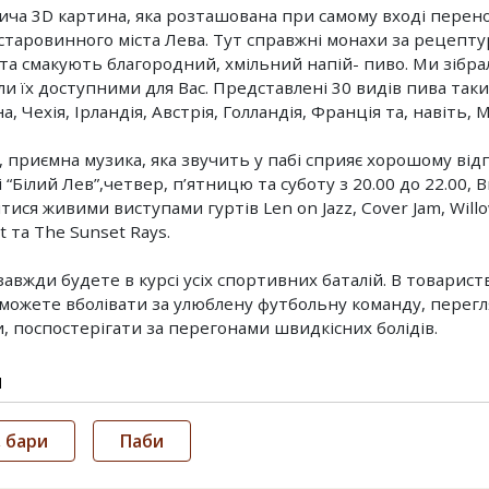
ча 3D картина, яка розташована при самому вході перенос
 старовинного міста Лева. Тут справжні монахи за рецепту
та смакують благородний, хмільний напій- пиво. Ми зібр
и їх доступними для Вас. Представлені 30 видів пива таких
, Чехія, Ірландія, Австрія, Голландія, Франція та, навіть, 
, приємна музика, яка звучить у пабі сприяє хорошому відп
і “Білий Лев”,четвер, п’ятницю та суботу з 20.00 до 22.00,
ися живими виступами гуртів Len on Jazz, Cover Jam, Willow
 та The Sunset Rays.
завжди будете в курсі усіх спортивних баталій. В товарист
можете вболівати за улюблену футбольну команду, перегл
, поспостерігати за перегонами швидкісних болідів.
и
 бари
Паби