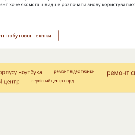
ієнт хоче якомога швидше розпочати знову користуватис
и
т побутової техніки
орпусу ноутбука
ремонт відеотехніки
ремонт с
й центр
сервісний центр норд