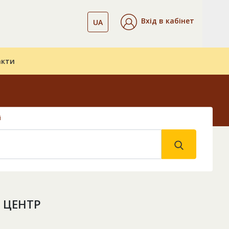
Вхід в кабінет
UA
акти
і
 ЦЕНТР