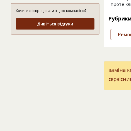
проте кл
Хочете співпрацювати з цією компанією?
Рубрик
Дивіться відгуки
Ремон
заміна к
сервісни