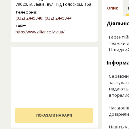
79020, м. Львів, вул. Під Голоском, 15а
Опис
Телефони:
(032) 2445340
,
(032) 2445344
Діяльні
Сайт:
http://www.alliance.lviv.ua/
Гарантій
техніки 
Швидкий 
Інформа
Сервісни
заснуват
надаютьс
впоралис
Час дові
довірили
ПОКАЗАТИ НА КАРТІ
Навіть у