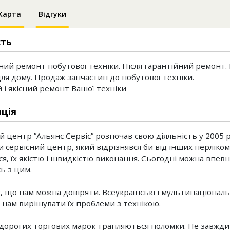
Карта
Відгуки
сть
ний ремонт побутової техніки. Після гарантійний ремонт.
для дому. Продаж запчастин до побутової техніки.
і якісний ремонт Вашої техніки
ція
й центр ”Альянс Сервіс” розпочав свою діяльність у 2005 
и сервісний центр, який відрізнявся би від інших перліком
я, їх якістю і швидкістю виконання. Сьогодні можна впевн
ь з цим.
в, що нам можна довіряти. Всеукраїнські і мультинаціональ
 нам вирішувати їх проблеми з технікою.
 дорогих торгових марок трапляються поломки. Не завжди