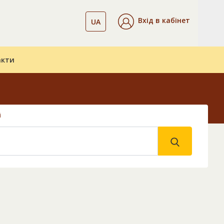
Вхід в кабінет
UA
акти
і