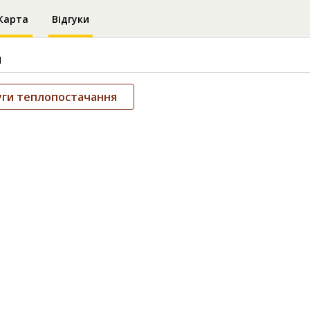
Карта
Відгуки
и
уги теплопостачання