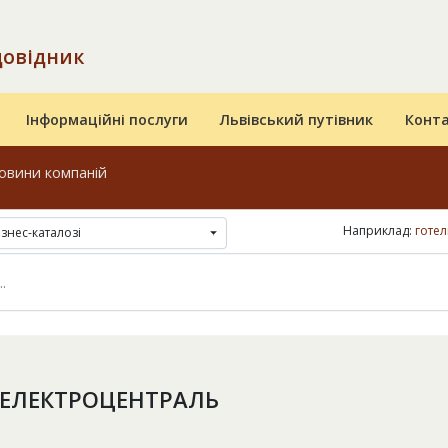
довідник
Інформаційні послуги
Львівський путівник
Конт
овини компаній
Наприклад:
готел
ізнес-каталозі
ЕЛЕКТРОЦЕНТРAЛЬ