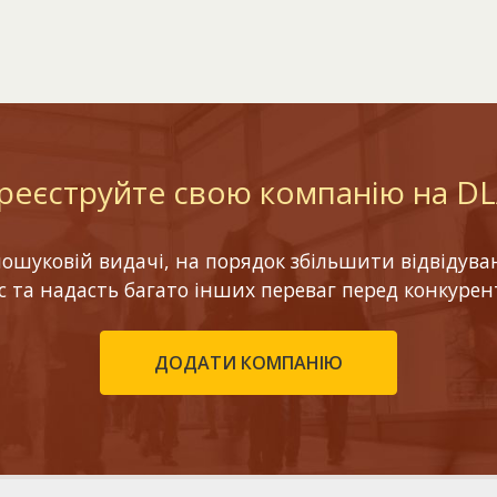
реєструйте свою компанію на D
шуковій видачі, на порядок збільшити відвідуваніс
ес та надасть багато інших переваг перед конкурен
ДОДАТИ КОМПАНІЮ