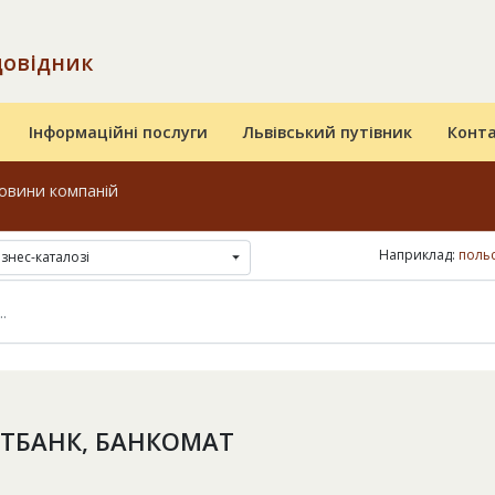
довідник
Інформаційні послуги
Львівський путівник
Конт
овини компаній
Наприклад:
поль
ізнес-каталозі
ТБАНК, БАНКОМАТ