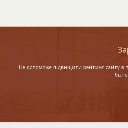
За
Це допоможе підвищити рейтинг сайту в по
бізн