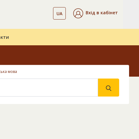
Вхід в кабінет
UA
акти
ська мова