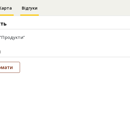
Карта
Відгуки
сть
”Продукти”
и
омати